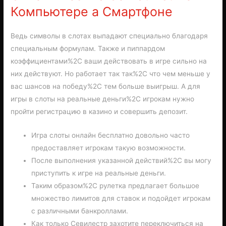
Компьютере а Смартфоне
Ведь символы в слотах выпадают специально благодаря
специальным формулам. Также и пиппардом
коэффициентами%2C ваши действовать в игре сильно на
них действуют. Но работает так так%2C что чем меньше у
вас шансов на победу%2C тем больше выигрыш. А для
игры в слоты на реальные деньги%2C игрокам нужно
пройти регистрацию в казино и совершить депозит.
Игра слоты онлайн бесплатно довольно часто
предоставляет игрокам такую возможности.
После выполнения указанной действий%2C вы могу
приступить к игре на реальные деньги.
Таким образом%2C рулетка предлагает большое
множество лимитов для ставок и подойдет игрокам
с различными банкроллами.
Как только Севилестр захотите переключиться на