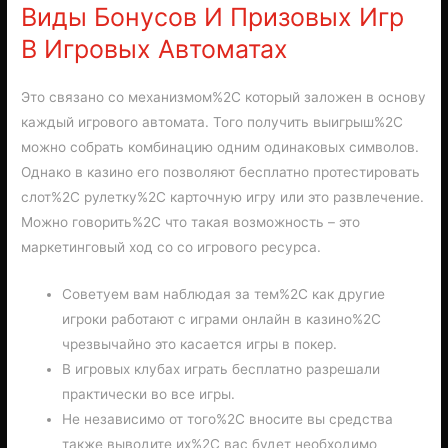
Виды Бонусов И Призовых Игр
В Игровых Автоматах
Это связано со механизмом%2C который заложен в основу
каждый игрового автомата. Того получить выигрыш%2C
можно собрать комбинацию одним одинаковых символов.
Однако в казино его позволяют бесплатно протестировать
слот%2C рулетку%2C карточную игру или это развлечение.
Можно говорить%2C что такая возможность – это
маркетинговый ход со со игрового ресурса.
Советуем вам наблюдая за тем%2C как другие
игроки работают с играми онлайн в казино%2C
чрезвычайно это касается игры в покер.
В игровых клубах играть бесплатно разрешали
практически во все игры.
Не независимо от того%2C вносите вы средства
также выводите их%2C вас будет необходимо