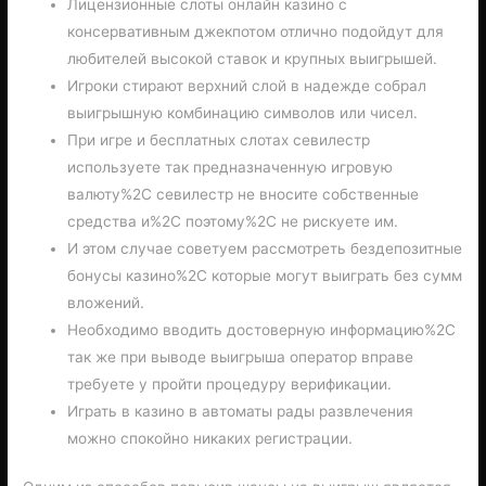
Лицензионные слоты онлайн казино с
консервативным джекпотом отлично подойдут для
любителей высокой ставок и крупных выигрышей.
Игроки стирают верхний слой в надежде собрал
выигрышную комбинацию символов или чисел.
При игре и бесплатных слотах севилестр
используете так предназначенную игровую
валюту%2C севилестр не вносите собственные
средства и%2C поэтому%2C не рискуете им.
И этом случае советуем рассмотреть бездепозитные
бонусы казино%2C которые могут выиграть без сумм
вложений.
Необходимо вводить достоверную информацию%2C
так же при выводе выигрыша оператор вправе
требуете у пройти процедуру верификации.
Играть в казино в автоматы рады развлечения
можно спокойно никаких регистрации.