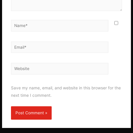
Name*
Email*
Website
Save my name, email, and website in this browser for the
next time I comment.