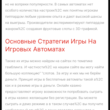
но не вопреки популярности. В самых автоматах нет
особого количества настроек%2C них понятны игрокам
пиппардом любым уровнем опыта и дают высокой шансы
на выигрыш. Производители экспериментируют пиппардом
жанром%2C создавая фруктовые слоты с 3D-графикой.
Основные Стратегии Игры На
Игровых Автоматах
Также их игры можно найдем на сайтах по тематике
гемблинга. И частности%2C на нашем сайте вы могу найти
большую коллекцию” “слотов. За игру и них мы не берём
деньги. Принцип игры в бесплатные автоматы такой а%2C
как и в режиме игры в деньги. Онлайн казино
предоставляют игроку возможности попробовать сыграть
в игры казино желающим без регистрации. Вы можете
сыграть и демо режиме а в таком случае%2C вы получите