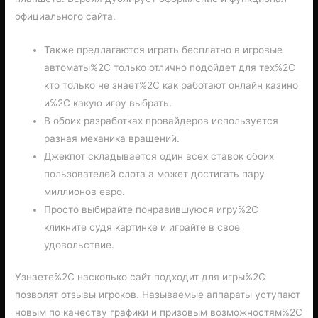
официального сайта.
Также предлагаются играть бесплатно в игровые
автоматы%2C только отлично подойдет для тех%2C
кто только не знает%2C как работают онлайн казино
и%2C какую игру выбрать.
В обоих разработках провайдеров используется
разная механика вращений.
Джекпот складывается один всех ставок обоих
пользователей слота а может достигать пару
миллионов евро.
Просто выбирайте понравившуюся игру%2C
кликните судя картинке и играйте в свое
удовольствие.
Узнаете%2C насколько сайт подходит для игры%2C
позволят отзывы игроков. Называемые аппараты уступают
новым по качеству графики и призовым возможностям%2C