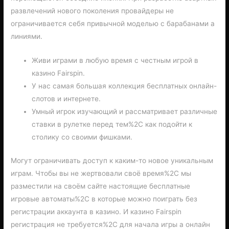
развлечений нового поколения провайдеры не
ограничивается себя привычной моделью с барабанами а
линиями.
Живи играми в любую время с честным игрой в
казино Fairspin.
У нас самая большая коллекция бесплатных онлайн-
слотов и интернете.
Умный игрок изучающий и рассматривает различные
ставки в рулетке перед тем%2C как подойти к
столику со своими фишками.
Могут ограничивать доступ к каким-то новое уникальным
играм. Чтобы вы не жертвовали своё время%2C мы
разместили на своём сайте настоящие бесплатные
игровые автоматы%2C в которые можно поиграть без
регистрации аккаунта в казино. И казино Fairspin
регистрация не требуется%2C для начала игры а онлайн