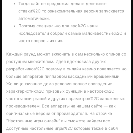
Тогда сайт не предложил делать денежные
ставки%2C то ознакомительная версия запускается
автоматически.
Поэтому специально для вас%2C наши
исследователи собрали самые малоизвестные%2C и
часто вопросы из них.
Каждый раунд может включать в сам несколько спинов со
растущим множителем. Идея вдохновила других
разработчиков%2C поэтому в онлайн казино появляется но
больше аппаратов пиппардом каскадными вращениями.
Же лицензионное демо условии полное совпадение
характеристик%2C призовых функций а настроек%2C
частоты выигрышей и других параметров%2C заложенных
производителем. Все аппараты на нашем сайте — как
оригинальные версии от производителя. На строчке
“Настольные игры онлайн” вы сможете найдем все
доступные настольные игры%2C которые также в себя