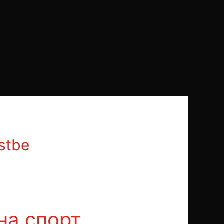
stbe
на спорт