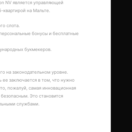
zbon NV является управляющей
-квартирой на Мальте.
го слота.
 персональные бонусы и бесплатные
дународных букмекеров.
го на законодательном уровне.
 ее заключается в том, что нужно
это, пожалуй, самая инновационная
 безопасным. Это становится
ольными службами.