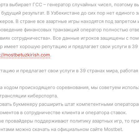
рта выбирает ГСС – генератор случайных чисел, поэтому вы
будущий результат. В Узбекистане до сих пор нет единого з
ров. В стране все азартные игры находятся под запретом и
роведение финансовых транзакций оператор полностью отве
овиях сотрудничества». Все данные игроков защищены с по
р имеет хорошую репутацию и предлагает свои услуги в 39 
://mostbetuzkirish.com
.
ацию и предлагает свои услуги в 39 странах мира, работа
 за ходом происходящего соревнования, мы советуем использ
трансляции киберспорта.
товать букмекеру расширить штат компетентными операторам
оментов в сотрудничестве клиента и оператора ставок.
е провайдеры поддерживают политику азартных игр, то при
нтами можно скачать на официальном сайте Mostbet.