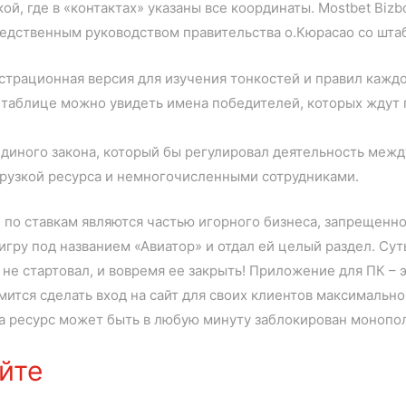
ой, где в «контактах» указаны все координаты. Mostbet Bi
едственным руководством правительства о.Кюрасао со штаб
трационная версия для изучения тонкостей и правил каждо
 таблице можно увидеть имена победителей, которых ждут
 единого закона, который бы регулировал деятельность меж
агрузкой ресурса и немногочисленными сотрудниками.
 по ставкам являются частью игорного бизнеса, запрещенно
гру под названием «Авиатор» и отдал ей целый раздел. Суть
 не стартовал, и вовремя ее закрыть! Приложение для ПК – 
мится сделать вход на сайт для своих клиентов максимально
 на ресурс может быть в любую минуту заблокирован моноп
йте