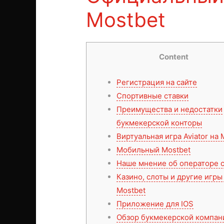
Mostbet
Content
Регистрация на сайте
Спортивные ставки
Преимущества и недостатки
букмекерской конторы
Виртуальная игра Aviator на 
Мобильный Mostbet
Наше мнение об операторе 
Казино, слоты и другие игры
Mostbet
Приложение для IOS
Обзор букмекерской компан