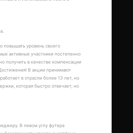
а.
о повышать уровень своего
амые активные участники постепенно
но получить в качестве компенсации
«Достижения! В акции принимают
аботает в отрасли более 13 лет, но
ержки, которая быстро отвечает, но
еджеру. В левом углу футера