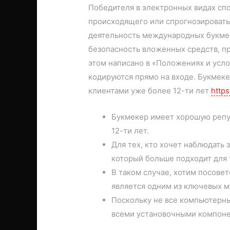
Победителя в электронных видах спо
происходящего или спрогнозировать 
деятельность международных букмеке
безопасность вложенных средств, п
этом написано в «Положениях и усл
кодируются прямо на входе. Букмеке
клиентами уже более 12-ти лет
https
Букмекер имеет хорошую репут
12-ти лет.
Для тех, кто хочет наблюдать
который больше подходит для 
В таком случае, хотим посове
является одним из ключевых м
Поскольку не все компьютерны
всеми установочными компоне