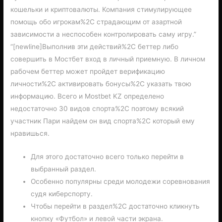
кошельки и криптовалюты. Компания стимулирующее
помощь обо игрокам%2C страдающим от азартной
зависимости а неспособен контролировать саму игру.”
“[newline]Выполнив эти действий%2C беттер либо
совершить в Мостбет вход в личный приемную. В личном
рабочем беттер может пройдет верификацию
личности%2C активировать бонусы%2C указать твою
информацию. Всего и Mostbet KZ определено
недостаточно 30 видов спорта%2C поэтому всякий
участник Пари найдем он вид спорта%2C который ему
нравишься.
Для этого достаточно всего только перейти в
выбранный раздел.
Особенно популярны среди молодежи соревнования
судя киберспорту.
Чтобы перейти в раздел%2C достаточно кликнуть
кнопку «Футбол» и левой части экрана.