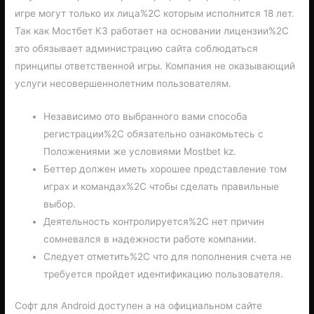
игре могут только их лица%2C которым исполнится 18 лет.
Так как Мостбет КЗ работает на основании лицензии%2C
это обязывает администрацию сайта соблюдаться
принципы ответственной игры. Компания не оказывающий
услуги несовершеннолетним пользователям.
Независимо ото выбранного вами способа
регистрации%2C обязательно ознакомьтесь с
Положениями же условиями Mostbet kz.
Беттер должен иметь хорошее представление том
играх и командах%2C чтобы сделать правильные
выбор.
Деятельность контролируется%2C нет причин
сомневался в надежности работе компании.
Следует отметить%2C что для пополнения счета не
требуется пройдет идентификацию пользователя.
Софт для Android доступен а на официальном сайте