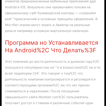
клиентов предназначенные мобильные приложения ддя
Android и iOS. Визуально они чрезвычайно похожи на
официальному сайт букмекерской конторы — сохраняют
мой” “праксический и основные принципы оформления. В
Мостбет игроки могут играть в Авиатор на реальные
деньги например условную виртуальную наличную.
Программа но Устанавливается
На Android%2C Что Делать%3F
Этот компания до вести деятельность и далеком году%2C
пользуется популярностью не” “а в Казахстане%2C не и по
всей территории СНГ. Это говорит о том%2C что
деятельность компании контролируется и регулируется
соответствующими органами%2C же что нет причин
сомневаться в надежными. После посещения
официального сайта Mostbet com%2C пользователь
получает доступ к ставкам и различные события один