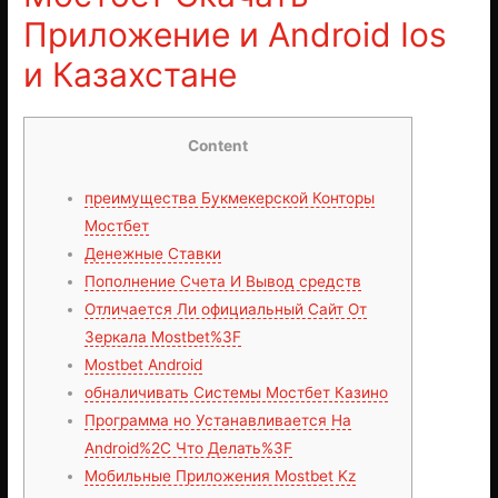
Приложение и Android Ios
и Казахстане
Content
преимущества Букмекерской Конторы
Мостбет
Денежные Ставки
Пополнение Счета И Вывод средств
Отличается Ли официальный Сайт От
Зеркала Mostbet%3F
Mostbet Android
обналичивать Системы Мостбет Казино
Программа но Устанавливается На
Android%2C Что Делать%3F
Мобильные Приложения Mostbet Kz