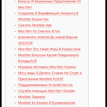
Бонусы И Акционные Предложения От
Мостбет
Создание И Верификация Аккаунта В
Mostbet Казахстан
Скачать Mostbet Apk
Мостбет Кз Скачать И Ios
возновлять Android До новой Версии
2023%3F
Мостбет Это такие Игры В Казахстане
Mostbet Бонусын Қалай Пайдалануға
Болады%3F
Игровые Автоматы Мостбет Казино
Могу ведь Я Делать Ставки На Спорт а
Приложении Mostbet Kz%3F
Поддерживаемые Устройства Ios
Служба помощью Мостбет Онлайн
Mostbet Зеркало
Mostbet Kz Казино И Букмекерская