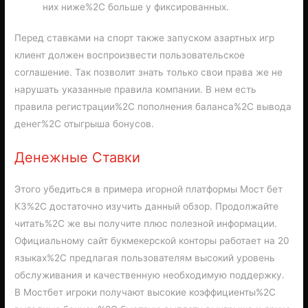
них ниже%2C больше у фиксированных.
Перед ставками на спорт также запуском азартных игр
клиент должен воспроизвести пользовательское
соглашение. Так позволит знать только свои права же не
нарушать указанные правила компании. В нем есть
правила регистрации%2C пополнения баланса%2C вывода
денег%2C отыгрыша бонусов.
Денежные Ставки
Этого убедиться в примера игорной платформы Мост бет
КЗ%2C достаточно изучить данный обзор. Продолжайте
читать%2C же вы получите плюс полезной информации.
Официальному сайт букмекерской конторы работает на 20
языках%2C предлагая пользователям высокий уровень
обслуживания и качественную необходимую поддержку.
В Мостбет игроки получают высокие коэффициенты%2C