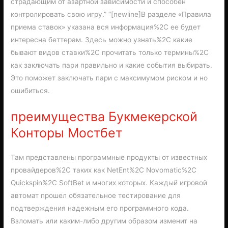
страдающим от азартной зависимости и способен
контролировать свою игру.” “[newline]В разделе «Правила
приема ставок» указана вся информация%2C ее будет
интересна беттерам. Здесь можно узнать%2C какие
бывают видов ставки%2C прочитать только термины%2C
как заключать пари правильно и какие события выбирать.
Это поможет заключать пари с максимумом риском и но
ошибиться.
преимущества Букмекерской
Конторы Мостбет
Там представлены программные продукты от известных
провайдеров%2C таких как NetEnt%2C Novomatic%2C
Quickspin%2C SoftBet и многих которых. Каждый игровой
автомат прошел обязательное тестирование для
подтверждения надежным его программного кода.
Взломать или каким-либо другим образом изменит на