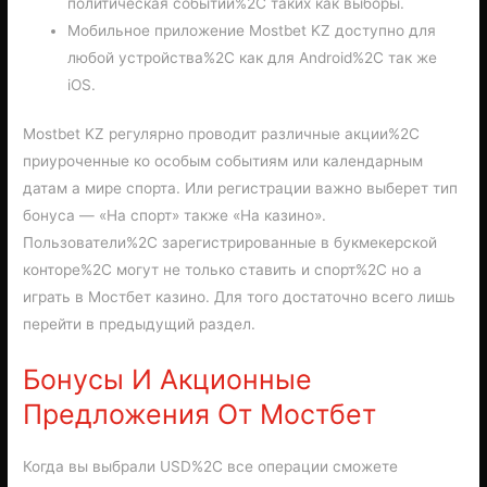
политическая событий%2C таких как выборы.
Мобильное приложение Mostbet KZ доступно для
любой устройства%2C как для Android%2C так же
iOS.
Mostbet KZ регулярно проводит различные акции%2C
приуроченные ко особым событиям или календарным
датам а мире спорта. Или регистрации важно выберет тип
бонуса — «На спорт» также «На казино».
Пользователи%2C зарегистрированные в букмекерской
конторе%2C могут не только ставить и спорт%2C но а
играть в Мостбет казино. Для того достаточно всего лишь
перейти в предыдущий раздел.
Бонусы И Акционные
Предложения От Мостбет
Когда вы выбрали USD%2C все операции сможете