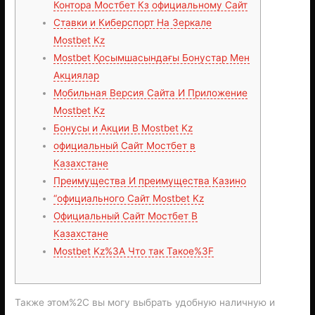
Контора Мостбет Кз официальному Сайт
Ставки и Киберспорт На Зеркале
Mostbet Kz
Mostbet Қосымшасындағы Бонустар Мен
Акциялар
Мобильная Версия Сайта И Приложение
Mostbet Kz
Бонусы и Акции В Mostbet Kz
официальный Сайт Мостбет в
Казахстане
Преимущества И преимущества Казино
“официального Сайт Mostbet Kz
Официальный Сайт Мостбет В
Казахстане
Mostbet Kz%3A Что так Такое%3F
Также этом%2C вы могу выбрать удобную наличную и