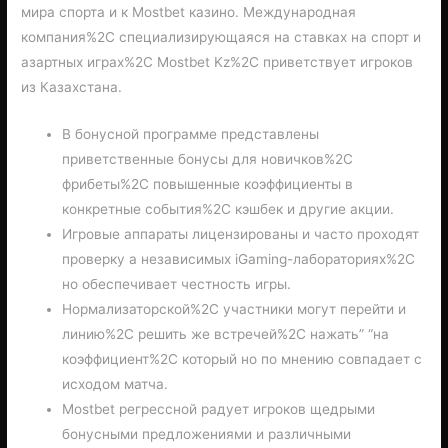
мира спорта и к Mostbet казино. Международная
компания%2C специализирующаяся на ставках на спорт и
азартных играх%2C Mostbet Kz%2C приветствует игроков
из Казахстана.
В бонусной программе представлены
приветственные бонусы для новичков%2C
фрибеты%2C повышенные коэффициенты в
конкретные события%2C кэшбек и другие акции.
Игровые аппараты лицензированы и часто проходят
проверку а независимых iGaming-лабораториях%2C
но обеспечивает честность игры.
Нормализаторской%2C участники могут перейти и
линию%2C решить же встречей%2C нажать” “на
коэффициент%2C который но по мнению совпадает с
исходом матча.
Mostbet регрессной радует игроков щедрыми
бонусными предложениями и различными