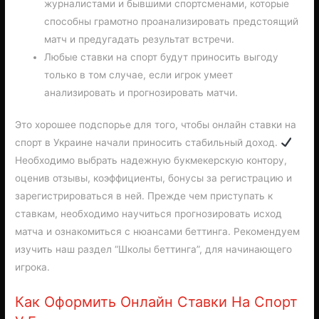
журналистами и бывшими спортсменами, которые
способны грамотно проанализировать предстоящий
матч и предугадать результат встречи.
Любые ставки на спорт будут приносить выгоду
только в том случае, если игрок умеет
анализировать и прогнозировать матчи.
Это хорошее подспорье для того, чтобы онлайн ставки на
спорт в Украине начали приносить стабильный доход.
Необходимо выбрать надежную букмекерскую контору,
оценив отзывы, коэффициенты, бонусы за регистрацию и
зарегистрироваться в ней. Прежде чем приступать к
ставкам, необходимо научиться прогнозировать исход
матча и ознакомиться с нюансами беттинга. Рекомендуем
изучить наш раздел “Школы беттинга”, для начинающего
игрока.
Как Оформить Онлайн Ставки На Спорт