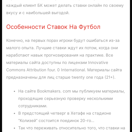
каждый клиент БК может делать ставки онлайн по своему
вкусу и с наибольшей выгодой.
Особенности Ставок На Футбол
Конечно, на первых порах игроки будут ошибаться из-за
малого опыта. Лучшие ставки ждут их потом, когда они
наработают навык прогнозирования на практике. Все
материалы сайта доступны по лицензии Innovative
Commons Attribution four. 0 International. Материалы сайта
предназначены для лиц старше twenty one года (21+).
На сайте Bookmakers. com мы публикуем материалы,
проходящие серьезную проверку несколькими
сотрудниками.
В предстоящий четверг в Хетафе на стадионе
“Колизей” состоится поединок 20-го…
Так что переживать относительно того, что ставки на