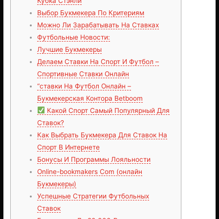
Кубка Стэнли
Выбор Букмекера По Критериям
Можно Ли Зарабатывать На Ставках
Футбольные Новости:
Лучшие Букмекеры
Делаем Ставки На Спорт И Футбол –
Спортивные Ставки Онлайн
“ставки На Футбол Онлайн –
Букмекерская Контора Betboom
Какой Спорт Самый Популярный Для
Ставок?
Как Выбрать Букмекера Для Ставок На
Спорт В Интернете
Бонусы И Программы Лояльности
Online-bookmakers Com (онлайн
Букмекеры)
Успешные Стратегии Футбольных
Ставок