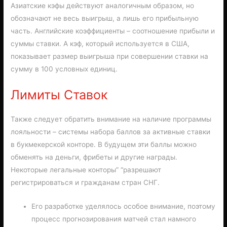
Азиатские кэфы действуют аналогичным образом, но
обозначают не весь выигрыш, а лишь его прибыльную
часть. Английские коэффициенты – соотношение прибыли и
суммы ставки. А кэф, который используется в США,
показывает размер выигрыша при совершении ставки на
сумму в 100 условных единиц.
Лимиты Ставок
Также следует обратить внимание на наличие программы
лояльности – системы набора баллов за активные ставки
в букмекерской конторе. В будущем эти баллы можно
обменять на деньги, фрибеты и другие награды.
Некоторые легальные конторы” “разрешают
регистрироваться и гражданам стран СНГ.
Его разработке уделялось особое внимание, поэтому
процесс прогнозирования матчей стал намного