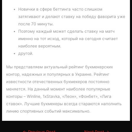
Новички в сфере беттинга часто слишком
затягивают и делают ставку на победу фаворита уже
после 70 минуты.
Поэтому каждый может сделать ставку на матч
именно на тот исход, который на сегодня считает
наиболее вероятным.
другой.
Мы представляем актуальный рейтинг букмекерских
контор, надежных и популярных в Украине. Рейтинг
известности отечественных букмекеров постоянно
меняется. На данный момент наиболее популярные
конторы – Winline, 1xStavka, «Леон», «Фонбет», «Лига
ставок». Лучшие букмекеры всегда стараются наполнить
линию спортивных событий максимально.
Post
←
Previous Post
Next Post
→