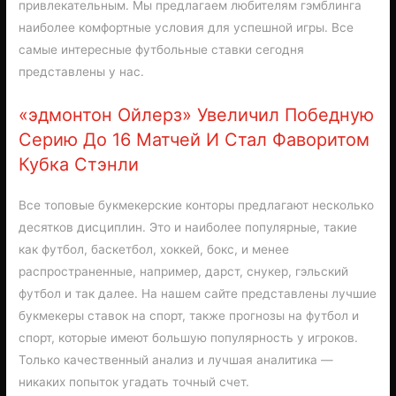
привлекательным. Мы предлагаем любителям гэмблинга
наиболее комфортные условия для успешной игры. Все
самые интересные футбольные ставки сегодня
представлены у нас.
«эдмонтон Ойлерз» Увеличил Победную
Серию До 16 Матчей И Стал Фаворитом
Кубка Стэнли
Все топовые букмекерские конторы предлагают несколько
десятков дисциплин. Это и наиболее популярные, такие
как футбол, баскетбол, хоккей, бокс, и менее
распространенные, например, дарст, снукер, гэльский
футбол и так далее. На нашем сайте представлены лучшие
букмекеры ставок на спорт, также прогнозы на футбол и
спорт, которые имеют большую популярность у игроков.
Только качественный анализ и лучшая аналитика —
никаких попыток угадать точный счет.