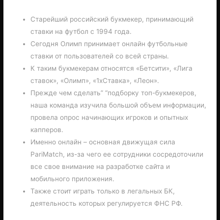
Старейший российский букмекер, принимающий
ставки на футбол с 1994 года.
Сегодня Олимп принимает онлайн футбольные
ставки от пользователей со всей страны.
К таким букмекерам относятся «Бетсити», «Лига
ставок», «Олимп», «1хСтавка», «Леон».
Прежде чем сделать” “подборку топ-букмекеров,
наша команда изучила большой объем информации,
провела опрос начинающих игроков и опытных
капперов.
Именно онлайн – основная движущая сила
PariMatch, из-за чего ее сотрудники сосредоточили
все свое внимание на разработке сайта и
мобильного приложения.
Также стоит играть только в легальных БК,
деятельность которых регулируется ФНС РФ.