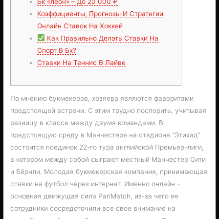
Бк «леон» – До 20 000 ₽
Коэффициенты, Прогнозы И Стратегии
Онлайн Ставок На Хоккей
Как Правильно Делать Ставки На
Спорт В Бк?
Ставки На Теннис В Лайве
По мнению букмекеров, хозяева являются фаворитами
предстоящей встречи. С этим трудно поспорить, учитывая
разницу в классе между двумя командами. В
предстоящую среду в Манчестере на стадионе “Этихад”
состоится поединок 22-го тура английской Премьер-лиги,
в котором между собой сыграют местный Манчестер Сити
и Бёрнли. Молодая букмекерская компания, принимающая
ставки на футбол через интернет. Именно онлайн –
основная движущая сила PariMatch, из-за чего ее
сотрудники сосредоточили все свое внимание на