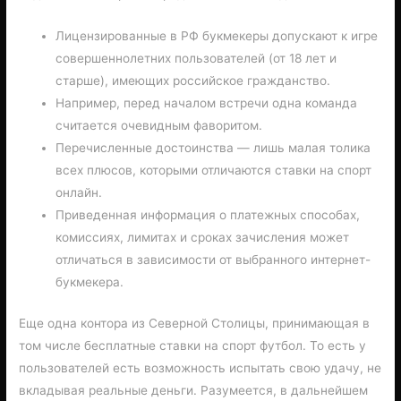
Лицензированные в РФ букмекеры допускают к игре
совершеннолетних пользователей (от 18 лет и
старше), имеющих российское гражданство.
Например, перед началом встречи одна команда
считается очевидным фаворитом.
Перечисленные достоинства — лишь малая толика
всех плюсов, которыми отличаются ставки на спорт
онлайн.
Приведенная информация о платежных способах,
комиссиях, лимитах и сроках зачисления может
отличаться в зависимости от выбранного интернет-
букмекера.
Еще одна контора из Северной Столицы, принимающая в
том числе бесплатные ставки на спорт футбол. То есть у
пользователей есть возможность испытать свою удачу, не
вкладывая реальные деньги. Разумеется, в дальнейшем