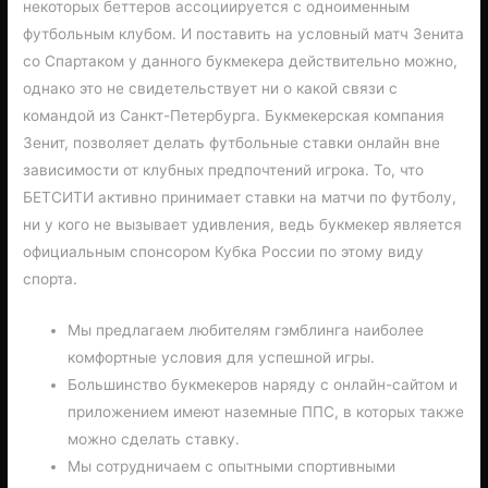
некоторых беттеров ассоциируется с одноименным
футбольным клубом. И поставить на условный матч Зенита
со Спартаком у данного букмекера действительно можно,
однако это не свидетельствует ни о какой связи с
командой из Санкт-Петербурга. Букмекерская компания
Зенит, позволяет делать футбольные ставки онлайн вне
зависимости от клубных предпочтений игрока. То, что
БЕТСИТИ активно принимает ставки на матчи по футболу,
ни у кого не вызывает удивления, ведь букмекер является
официальным спонсором Кубка России по этому виду
спорта.
Мы предлагаем любителям гэмблинга наиболее
комфортные условия для успешной игры.
Большинство букмекеров наряду с онлайн-сайтом и
приложением имеют наземные ППС, в которых также
можно сделать ставку.
Мы сотрудничаем с опытными спортивными