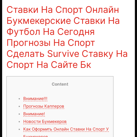
Ставки На Спорт Онлайн
Букмекерские Ставки На
Футбол На Сегодня
Прогнозы На Спорт
Сделать Survive Ставку На
Спорт На Сайте Бк
Content
Внимание!!!
Прогнозы Капперов
Внимание!
Новости Букмекеров
Как Оформить Онлайн Ставки На Спорт У
Букмекеров