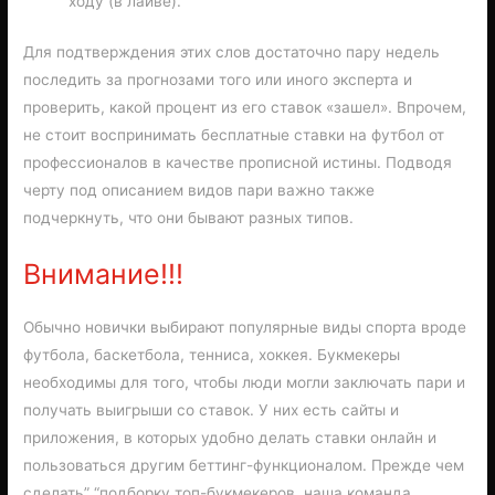
ходу (в лайве).
Для подтверждения этих слов достаточно пару недель
последить за прогнозами того или иного эксперта и
проверить, какой процент из его ставок «зашел». Впрочем,
не стоит воспринимать бесплатные ставки на футбол от
профессионалов в качестве прописной истины. Подводя
черту под описанием видов пари важно также
подчеркнуть, что они бывают разных типов.
Внимание!!!
Обычно новички выбирают популярные виды спорта вроде
футбола, баскетбола, тенниса, хоккея. Букмекеры
необходимы для того, чтобы люди могли заключать пари и
получать выигрыши со ставок. У них есть сайты и
приложения, в которых удобно делать ставки онлайн и
пользоваться другим беттинг-функционалом. Прежде чем
сделать” “подборку топ-букмекеров, наша команда