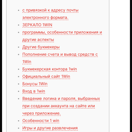
с привязкой к адресу почты
электронного формата.
ЗЕРКАЛО 1WIN
программы, особенности приложения и
другие аспекты
Другие букмекеры
Пополнение счета и вывод средств c
1Win
Букмекерская контора 1win
Официальный сайт 1Win
Бонусы 1Win
Вход в 1win
Введение логина и пароля, выбранных
при создании аккаунта на сайте или
через приложение.
Особенности 1 win
Игры и другие развлечения