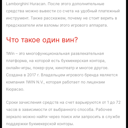
Lamborghini Huracan. После этого дополнительные
средства можно вывести со счета на удобный платежный
инструмент. Также расскажем, почему не стоит верить в
предсказатели или взломы этого игрового аппарата.
Что такое один вин?
1Win – это многофункциональная развлекательная
платформа, на которой есть букмекерская контора,
онлайн-игры, покер-рум, кинотеатр и многое другое.
Создана в 2017 г. Владельцем игрового бренда является
компания 1WIN N.V., которая работает по лицензии
Кюрасао.
Сроки зачисления средств на счет варьируются от 1 до 72
часов в зависимости от выбранного способа. Рабочее
зеркало можно найти через поиск или запросить в службе
поддержки букмекерской конторы.