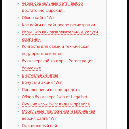
через социальные сети (выбор
достаточно широкий);
Обзор сайта 1Win
Как войти на сайт после регистрации
Игры 1win как развлекательные услуги
компании
Контакты для связи и техническая
поддеркаж клиентов
букмекерской конторы. Регистрация,
бонусные
Виртуальные игры
Бонусы и акции 1Win
Пополнение и вывод средств
Обзор букмекера 1win от Legalbet
Лучшие игры 1win: виды и правила
Мобильные приложения и мобильная
версия сайта 1Win
Официальный сайт