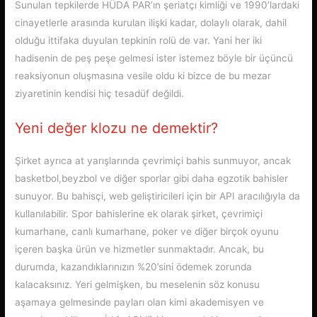
Sunulan tepkilerde HÜDA PAR’ın şeriatçı kimliği ve 1990’lardaki
cinayetlerle arasında kurulan ilişki kadar, dolaylı olarak, dahil
olduğu ittifaka duyulan tepkinin rolü de var. Yani her iki
hadisenin de peş peşe gelmesi ister istemez böyle bir üçüncü
reaksiyonun oluşmasına vesile oldu ki bizce de bu mezar
ziyaretinin kendisi hiç tesadüf değildi.
Yeni değer klozu ne demektir?
Şirket ayrıca at yarışlarında çevrimiçi bahis sunmuyor, ancak
basketbol,​​beyzbol ve diğer sporlar gibi daha egzotik bahisler
sunuyor. Bu bahisçi, web geliştiricileri için bir API aracılığıyla da
kullanılabilir. Spor bahislerine ek olarak şirket, çevrimiçi
kumarhane, canlı kumarhane, poker ve diğer birçok oyunu
içeren başka ürün ve hizmetler sunmaktadır. Ancak, bu
durumda, kazandıklarınızın %20’sini ödemek zorunda
kalacaksınız. Yeri gelmişken, bu meselenin söz konusu
aşamaya gelmesinde payları olan kimi akademisyen ve