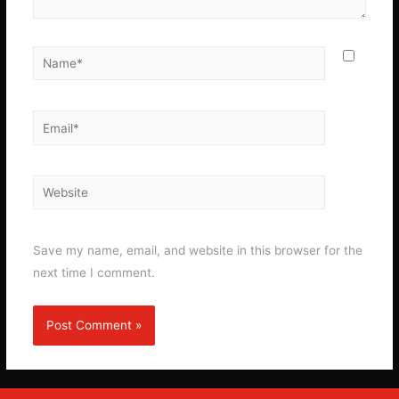
Name*
Email*
Website
Save my name, email, and website in this browser for the
next time I comment.