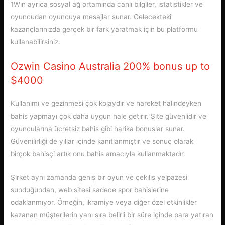
1Win ayrıca sosyal ağ ortamında canlı bilgiler, istatistikler ve
oyuncudan oyuncuya mesajlar sunar. Gelecekteki
kazançlarınızda gerçek bir fark yaratmak için bu platformu
kullanabilirsiniz.
Ozwin Casino Australia 200% bonus up to
$4000
Kullanımı ve gezinmesi çok kolaydır ve hareket halindeyken
bahis yapmayı çok daha uygun hale getirir. Site güvenlidir ve
oyuncularına ücretsiz bahis gibi harika bonuslar sunar.
Güvenilirliği de yıllar içinde kanıtlanmıştır ve sonuç olarak
birçok bahisçi artık onu bahis amacıyla kullanmaktadır.
Şirket aynı zamanda geniş bir oyun ve çekiliş yelpazesi
sunduğundan, web sitesi sadece spor bahislerine
odaklanmıyor. Örneğin, ikramiye veya diğer özel etkinlikler
kazanan müşterilerin yanı sıra belirli bir süre içinde para yatıran