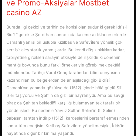
və Promo-Aksiyalar Mostbet
casino AZ
Burada ilgi çekici ve tarihin de ironisi olan şudur ki gerek İdrîs-i
Bidlîsî gerekse Şerefhan sonrasında kaleme aldıkları eserlerde
Osmanlı yanlısı bir üslupla Kızılbaş ve Safevîlere yönelik çok
sert bir aleyhtarlık yapmışlardır. Bu kendi düş kırıklıkları kadar,
tabiiyetine girdikleri sarayın etkisiyle de ilişkilidir ki dönemin
mantığı boyunca bunu farklı örnekleriyle görebilmek pekâlâ
mümkündür. Tarihçi Vural Genç tarafından bilim dünyasına
kazandırılan bu belgelerden de anlaşılacağı gibi Bidlîsî
Osmanlı’nın yanında gözükse de (1512) içinde hâlâ güçlü Şiî
izler taşıyordu ve Şah’ın da gizli bir hayranıydı. Ama bu sevgi
biraz da Şah’tan beklediği karşılığı bulamayan tek taraflı bir
yönde işledi. Bu nedenle Yavuz Sultan Selim’in (I. Selim)
babasını tahttan indirip (1512), kardeşlerini bertaraf etmesinden
sonra tüm enerjisini Kızılbaş Safevîlere yöneltmesiyle, İdrîs’in
hayatında diğer bir kırılma yaşandı.