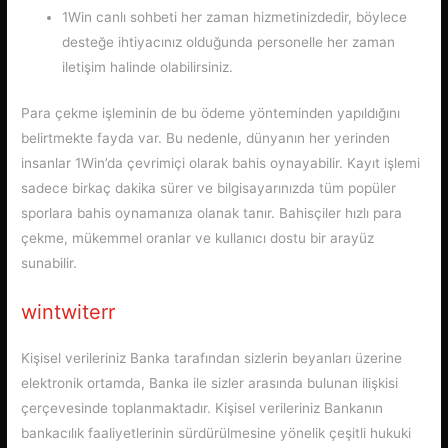
1Win canlı sohbeti her zaman hizmetinizdedir, böylece
desteğe ihtiyacınız olduğunda personelle her zaman
iletişim halinde olabilirsiniz.
Para çekme işleminin de bu ödeme yönteminden yapıldığını
belirtmekte fayda var. Bu nedenle, dünyanın her yerinden
insanlar 1Win’da çevrimiçi olarak bahis oynayabilir. Kayıt işlemi
sadece birkaç dakika sürer ve bilgisayarınızda tüm popüler
sporlara bahis oynamanıza olanak tanır. Bahisçiler hızlı para
çekme, mükemmel oranlar ve kullanıcı dostu bir arayüz
sunabilir.
wintwiterr
Kişisel verileriniz Banka tarafından sizlerin beyanları üzerine
elektronik ortamda, Banka ile sizler arasında bulunan ilişkisi
çerçevesinde toplanmaktadır. Kişisel verileriniz Bankanın
bankacılık faaliyetlerinin sürdürülmesine yönelik çeşitli hukuki