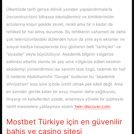
Ülkemizde tarih geriye dönük yeniden yapılandırmalarla
(reconstruction) bilhassa ideolojilerimiz ve kimliklerimizin
arzularına koşut şekilde zevkli, renkli ama bir o kadar da
tehlikeli bir hal almış durumda. Bu tehlikenin vahameti de daha
çok televizyonlardaki dizilerden tutun da yine aynı ekranlar ve
sosyal medya hesaplarında boy gösteren belli “tarihçiler” ve
“siyasiler” eliyle büyütülüyor. Akademik bilginin vülgarize
edilmesi elbette olumlu bir şey ama vülgarize edilen kesimin
akademiyi yönlendirmesi ise sanırım bize özgü, tadımlık bir hal!
O nedenle Abdülhamid’e “Google” bulduran bu “akademik
zihniyetten” kısa süre içinde ümitli olmak pek kâbil değil. Ama
en azından geride kalan bir avuç insanın daha sağduyulu,
önyargı ve kabullerden azade, anlamaya yönelik bir şüpheyle
tarihî meselelere yaklaşması elzem
1win-discover.com
.
Mostbet Türkiye için en güvenilir
bahis ve casino sitesi