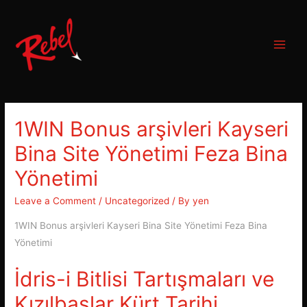
Skip
to
content
Main
Menu
1WIN Bonus arşivleri Kayseri
Bina Site Yönetimi Feza Bina
Yönetimi
Leave a Comment
/
Uncategorized
/ By
yen
1WIN Bonus arşivleri Kayseri Bina Site Yönetimi Feza Bina
Yönetimi
İdris-i Bitlisi Tartışmaları ve
Kızılbaşlar Kürt Tarihi