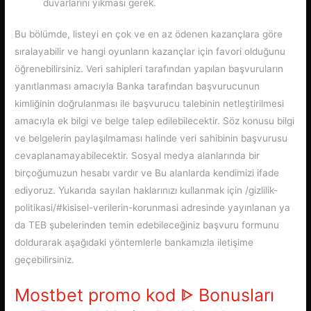
duvarlarını yıkması gerek.
Bu bölümde, listeyi en çok ve en az ödenen kazançlara göre
sıralayabilir ve hangi oyunların kazançlar için favori olduğunu
öğrenebilirsiniz. Veri sahipleri tarafından yapılan başvuruların
yanıtlanması amacıyla Banka tarafından başvurucunun
kimliğinin doğrulanması ile başvurucu talebinin netleştirilmesi
amacıyla ek bilgi ve belge talep edilebilecektir. Söz konusu bilgi
ve belgelerin paylaşılmaması halinde veri sahibinin başvurusu
cevaplanamayabilecektir. Sosyal medya alanlarında bir
birçoğumuzun hesabı vardır ve Bu alanlarda kendimizi ifade
ediyoruz. Yukarıda sayılan haklarınızı kullanmak için /gizlilik-
politikasi/#kisisel-verilerin-korunmasi adresinde yayınlanan ya
da TEB şubelerinden temin edebileceğiniz başvuru formunu
doldurarak aşağıdaki yöntemlerle bankamızla iletişime
geçebilirsiniz.
Mostbet promo kod ᐈ Bonusları