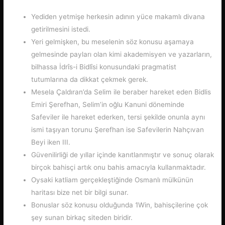
Yediden yetmişe herkesin adının yüce makamlı divana
getirilmesini istedi.
Yeri gelmişken, bu meselenin söz konusu aşamaya
gelmesinde payları olan kimi akademisyen ve yazarların,
bilhassa İdrîs-i Bidlîsi konusundaki pragmatist
tutumlarına da dikkat çekmek gerek.
Mesela Çaldıran’da Selim ile beraber hareket eden Bidlis
Emiri Şerefhan, Selim’in oğlu Kanuni döneminde
Safeviler ile hareket ederken, tersi şekilde onunla aynı
ismi taşıyan torunu Şerefhan ise Safevilerin Nahçıvan
Beyi iken III.
Güvenilirliği de yıllar içinde kanıtlanmıştır ve sonuç olarak
birçok bahisçi artık onu bahis amacıyla kullanmaktadır.
Oysaki katliam gerçekleştiğinde Osmanlı mülkünün
haritası bize net bir bilgi sunar.
Bonuslar söz konusu olduğunda 1Win, bahisçilerine çok
şey sunan birkaç siteden biridir.