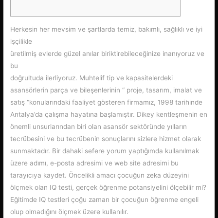
Herkesin her mevsim ve şartlarda temiz, bakımlı, sağlıklı ve iyi
işçilikle
üretilmiş evlerde güzel anılar biriktirebileceğinize inanıyoruz ve
bu
doğrultuda ilerliyoruz. Muhtelif tip ve kapasitelerdeki
asansörlerin parça ve bileşenlerinin “ proje, tasarım, imalat ve
satış “konularındaki faaliyet gösteren firmamız, 1998 tarihinde
Antalya’da çalışma hayatına başlamıştır. Dikey kentleşmenin en
önemli unsurlarından biri olan asansör sektöründe yılların
tecrübesini ve bu tecrübenin sonuçlarını sizlere hizmet olarak
sunmaktadır. Bir dahaki sefere yorum yaptığımda kullanılmak
üzere adımı, e-posta adresimi ve web site adresimi bu
tarayıcıya kaydet. Öncelikli amacı çocuğun zeka düzeyini
ölçmek olan IQ testi, gerçek öğrenme potansiyelini ölçebilir mi?
Eğitimde IQ testleri çoğu zaman bir çocuğun öğrenme engeli
olup olmadığını ölçmek üzere kullanılır.