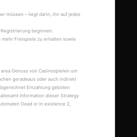
r müssen – liegt darin, ihn auf jedes
 Registrierung beginnen.
mehr Freispiele zu erhalten sowie
ng area Genuss von Casinospielen um
chen geradeaus oder auch indirekt
abgerechnet Einzahlung geboten
 allesamt Information dieser Strategy
automaten Dead or In existence 2,