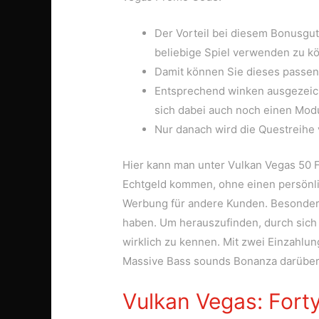
Der Vorteil bei diesem Bonusguth
beliebige Spiel verwenden zu k
Damit können Sie dieses passend
Entsprechend winken ausgezeich
sich dabei auch noch einen Mod
Nur danach wird die Questreihe 
Hier kann man unter Vulkan Vegas 50 F
Echtgeld kommen, ohne einen persönli
Werbung für andere Kunden. Besonder
haben. Um herauszufinden, durch sich 5
wirklich zu kennen. Mit zwei Einzahlung
Massive Bass sounds Bonanza darüber 
Vulkan Vegas: Forty