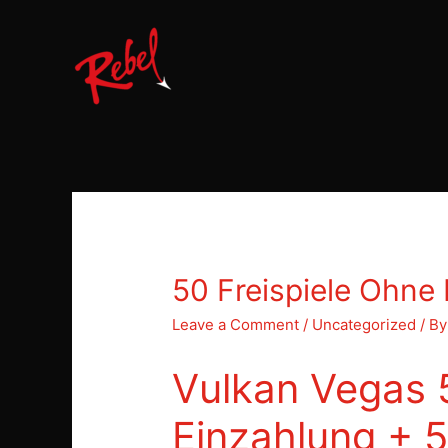
Skip
to
content
50 Freispiele Ohne
Leave a Comment
/
Uncategorized
/ B
Vulkan Vegas
Einzahlung + 5