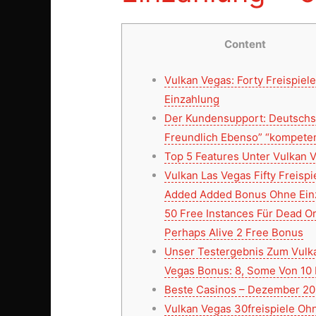
Content
Vulkan Vegas: Forty Freispiel
Einzahlung
Der Kundensupport: Deutschs
Freundlich Ebenso” “kompete
Top 5 Features Unter Vulkan 
Vulkan Las Vegas Fifty Freispi
Added Added Bonus Ohne Einz
50 Free Instances Für Dead O
Perhaps Alive 2 Free Bonus
Unser Testergebnis Zum Vulk
Vegas Bonus: 8, Some Von 10
Beste Casinos – Dezember 2
Vulkan Vegas 30freispiele Oh