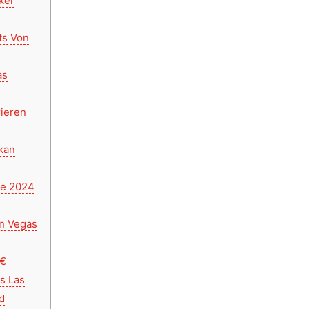
ker
ts Von
as
rieren
kan
de 2024
n Vegas
 €
s Las
d