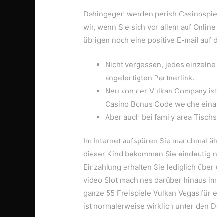
Dahingegen werden perish Casinospiel
wir, wenn Sie sich vor allem auf Online
übrigen noch eine positive E-mail auf 
Nicht vergessen, jedes einzelne
angefertigten Partnerlink.
Neu von der Vulkan Company is
Casino Bonus Code welche einan
Aber auch bei family area Tischsp
Im Internet aufspüren Sie manchmal ähn
dieser Kind bekommen Sie eindeutig nu
Einzahlung erhalten Sie lediglich über
video Slot machines darüber hinaus im
ganze 55 Freispiele Vulkan Vegas für ei
ist normalerweise wirklich unter den