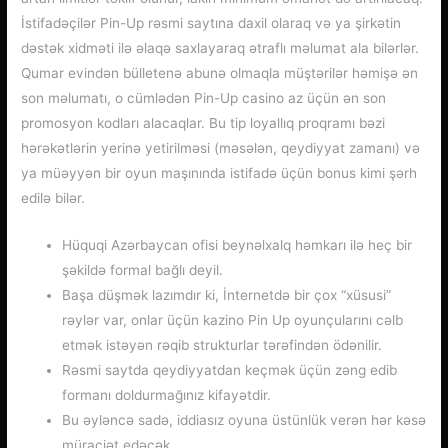
İstifadəçilər Pin-Up rəsmi saytına daxil olaraq və ya şirkətin
dəstək xidməti ilə əlaqə saxlayaraq ətraflı məlumat ala bilərlər.
Qumar evindən bülletenə abunə olmaqla müştərilər həmişə ən
son məlumatı, o cümlədən Pin-Up casino az üçün ən son
promosyon kodları alacaqlar. Bu tip loyallıq proqramı bəzi
hərəkətlərin yerinə yetirilməsi (məsələn, qeydiyyat zamanı) və
ya müəyyən bir oyun maşınında istifadə üçün bonus kimi şərh
edilə bilər.
Hüquqi Azərbaycan ofisi beynəlxalq həmkarı ilə heç bir
şəkildə formal bağlı deyil.
Başa düşmək lazımdır ki, İnternetdə bir çox “xüsusi”
rəylər var, onlar üçün kazino Pin Up oyunçularını cəlb
etmək istəyən rəqib strukturlar tərəfindən ödənilir.
Rəsmi saytda qeydiyyatdan keçmək üçün zəng edib
formanı doldurmağınız kifayətdir.
Bu əyləncə sadə, iddiasız oyuna üstünlük verən hər kəsə
müraciət edəcək.