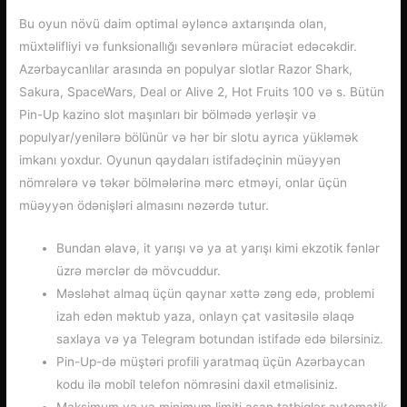
Bu oyun növü daim optimal əyləncə axtarışında olan,
müxtəlifliyi və funksionallığı sevənlərə müraciət edəcəkdir.
Azərbaycanlılar arasında ən populyar slotlar Razor Shark,
Sakura, SpaceWars, Deal or Alive 2, Hot Fruits 100 və s. Bütün
Pin-Up kazino slot maşınları bir bölmədə yerləşir və
populyar/yenilərə bölünür və hər bir slotu ayrıca yükləmək
imkanı yoxdur. Oyunun qaydaları istifadəçinin müəyyən
nömrələrə və təkər bölmələrinə mərc etməyi, onlar üçün
müəyyən ödənişləri almasını nəzərdə tutur.
Bundan əlavə, it yarışı və ya at yarışı kimi ekzotik fənlər
üzrə mərclər də mövcuddur.
Məsləhət almaq üçün qaynar xəttə zəng edə, problemi
izah edən məktub yaza, onlayn çat vasitəsilə əlaqə
saxlaya və ya Telegram botundan istifadə edə bilərsiniz.
Pin-Up-də müştəri profili yaratmaq üçün Azərbaycan
kodu ilə mobil telefon nömrəsini daxil etməlisiniz.
Maksimum və ya minimum limiti aşan tətbiqlər avtomatik