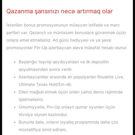
Qazanma şansınızı necə artırmaq olar
İstənilən bonus promosyonunun müəyyən istifadə və mərc
şərtləri var. Qazanclı və müntəzəm bonuslara güvənmək üçün
onlara əməl etməlisiniz. Ad günü hədiyyəsi və ya şəxsi
promosyonlar Pin-Up azerbaycan əlavə mükafat hesab olunur.
Başlanğıc təşviqi qeydiyyatdan və ilk depozitin
qoyulmasından sonra verilir.
Azərbaycanlılar arasında ən populyarları Roulette Live,
Ultimate Texas Hold’Em-dir.
Dileri məğlub etmək üçün onları yalnız demo rejimində
işlətməlisiniz.
Ümumiyyətlə, Pin-Up onlayn qumar oyunları üçün
tövsiyə olunan kazinodur.
Bununla belə, onların loyallıq proqramında daha çox
müxtəlifliyə ümid edirəm.