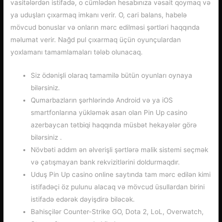
vasitələrdən istifadə, o cümlədən hesabınıza vəsait qoymaq və
ya uduşları çıxarmaq imkanı verir. O, cari balans, habelə
mövcud bonuslar və onların mərc edilməsi şərtləri haqqında
məlumat verir. Nağd pul çıxarmaq üçün oyunçulardan
yoxlamanı tamamlamaları tələb olunacaq.
Siz ödənişli olaraq tamamilə bütün oyunları oynaya
bilərsiniz.
Qumarbazların şərhlərində Android və ya iOS
smartfonlarına yükləmək asan olan Pin Up casino
azerbaycan tətbiqi haqqında müsbət hekayələr görə
bilərsiniz .
Növbəti addım ən əlverişli şərtlərə malik sistemi seçmək
və çatışmayan bank rekvizitlərini doldurmaqdır.
Uduş Pin Up casino online saytında tam mərc edilən kimi
istifadəçi öz pulunu alacaq və mövcud üsullardan birini
istifadə edərək dəyişdirə biləcək.
Bahisçilər Counter-Strike GO, Dota 2, LoL, Overwatch,