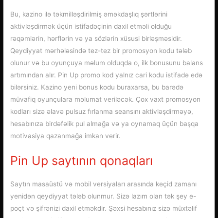
Bu, kazino ilə təkmilləşdirilmiş əməkdaşlıq şərtlərini
aktivləşdirmək üçün istifadəçinin daxil etməli olduğu
rəqəmlərin, hərflərin və ya sözlərin xüsusi birləşməsidir.
Qeydiyyat mərhələsində tez-tez bir promosyon kodu tələb
olunur və bu oyunçuya məlum olduqda o, ilk bonusunu balans
artımından alır. Pin Up promo kod yalnız cari kodu istifadə edə
bilərsiniz. Kazino yeni bonus kodu buraxarsa, bu barədə
müvafiq oyunçulara məlumat veriləcək. Çox vaxt promosyon
kodları sizə əlavə pulsuz fırlanma seansını aktivləşdirməyə,
hesabınıza birdəfəlik pul almağa və ya oynamaq üçün başqa
motivasiya qazanmağa imkan verir.
Pin Up saytının qonaqları
Saytın masaüstü və mobil versiyaları arasında keçid zamanı
yenidən qeydiyyat tələb olunmur. Sizə lazım olan tək şey e-
poçt və şifrənizi daxil etməkdir. Şəxsi hesabınız sizə müxtəlif