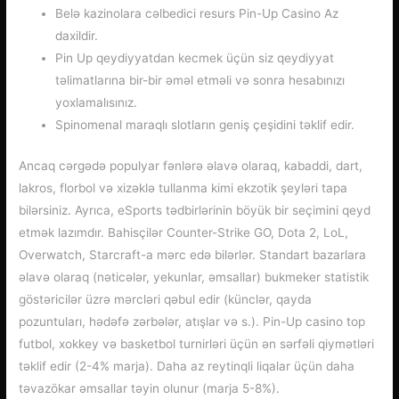
Belə kazinolara cəlbedici resurs Pin-Up Casino Az
daxildir.
Pin Up qeydiyyatdan kecmek üçün siz qeydiyyat
təlimatlarına bir-bir əməl etməli və sonra hesabınızı
yoxlamalısınız.
Spinomenal maraqlı slotların geniş çeşidini təklif edir.
Ancaq cərgədə populyar fənlərə əlavə olaraq, kabaddi, dart,
lakros, florbol və xizəklə tullanma kimi ekzotik şeyləri tapa
bilərsiniz. Ayrıca, eSports tədbirlərinin böyük bir seçimini qeyd
etmək lazımdır. Bahisçilər Counter-Strike GO, Dota 2, LoL,
Overwatch, Starcraft-a mərc edə bilərlər. Standart bazarlara
əlavə olaraq (nəticələr, yekunlar, əmsallar) bukmeker statistik
göstəricilər üzrə mərcləri qəbul edir (künclər, qayda
pozuntuları, hədəfə zərbələr, atışlar və s.). Pin-Up casino top
futbol, ​​xokkey və basketbol turnirləri üçün ən sərfəli qiymətləri
təklif edir (2-4% marja). Daha az reytinqli liqalar üçün daha
təvazökar əmsallar təyin olunur (marja 5-8%).