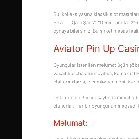
Bu, kolleksiyasına klassik slot maşınlar
Sevgi”, “Qarlı Şans”, “Demi Tanrılar 2
oynaya bilərsiniz. Bu şirkətin əsas fəa
Aviator Pin Up Casi
Oyunçular istənilən məlumat üçün şöbən
vəsait hesaba oturmayıbsa, kömək istəy
platformalarda, o cümlədən mobil kazino
Onları rəsmi Pin-up saytında müvafiq bö
olunurlar. Hər bir oyunçunun məqsədi k
Məlumat:
Hansı blok qarşısını alma üsulunu seç