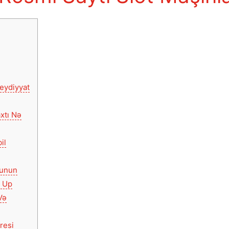
eydiyyat
xtı Nə
il
runun
n Up
Və
resi