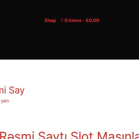
Shop
0 items
£0.00
i Say
y
yen
Rəsmi Saytı Slot Maşınla