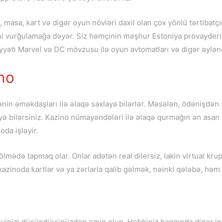
ı, masa, kart və digər oyun növləri daxil olan çox yönlü tərtibatç
”-ni vurğulamağa dəyər. Siz həmçinin məşhur Estoniya provayderi
liyyəti Marvel və DC mövzusu ilə oyun avtomatları və digər əylənc
no
in əməkdaşları ilə əlaqə saxlaya bilərlər. Məsələn, ödənişdən 
ə bilərsiniz. Kazino nümayəndələri ilə əlaqə qurmağın ən asan 
da işləyir.
lmədə tapmaq olar. Onlar adətən real dilersiz, lakin virtual kru
azinoda kartlar və ya zərlarla qalib gəlmək, nəinki qələbə, hə
diyinizi düşündüyünüzdən əmin olun. Hobbiniz haqqında digər i