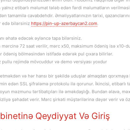
n yalnız etibarlı məlumat tələb edən fərdi məlumatların verilməs
dən tamamilə cavabdehdir. Əməliyyatlarınızın tarixi, qazanclarını
 edə bilərsiniz
https://pin-up-azerbaycan2.com
.
anı əhatə edəcək əyləncə tapa bilərsiniz.
 mərcinə 72 saat verilir, mərc x50, maksimum ödəniş isə x10-du
ödəniş bölməsindən istifadə edərək pul çıxara bilirlər.
z pullu rejimdə mövcuddur və demo versiyası yoxdur
etməkdən və hər hansı bir şəkildə uduşlar almaqdan qorxmaya bilər
min edən SSL şifrələmə protokolu ilə qorunur. İkincisi, etibarlı 
ş oyun məzmunu tərtibatçıları ilə əməkdaşlığı. Bundan əlavə, mə
liyə şəhadət verir. Mərc şirkəti müştərilərinə dəyər verir və ö
binetinə Qeydiyyat Və Giriş