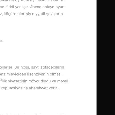
inə ciddi yanaşır. Ancaq onlayn oyun
z, köçürmələr pis niyyətli şəxslərin
r.
lər. Birincisi, sayt istifadəçilərin
tənzimləyicidən lisenziyanın olması.
xfilik siyasətinin mövcudluğu və məsul
z reputasiyasına əhəmiyyət verir.