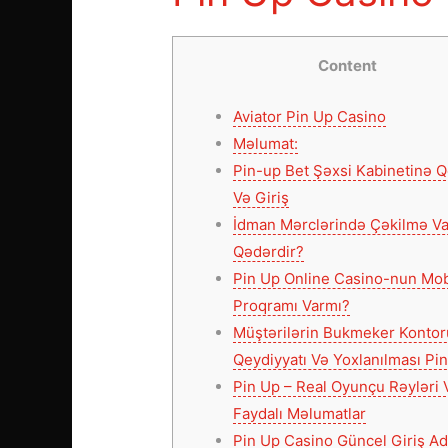
Content
Aviator Pin Up Casino
Məlumat:
Pin-up Bet Şəxsi Kabinetinə Q
Və Giriş
İdman Mərclərində Çəkilmə Va
Qədərdir?
Pin Up Online Casino-nun Mob
Proqramı Varmı?
Müştərilərin Bukmeker Konto
Qeydiyyatı Və Yoxlanılması Pi
Pin Up – Real Oyunçu Rəyləri 
Faydalı Məlumatlar
Pin Up Casino Güncel Giriş Ad