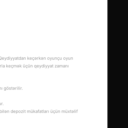
ər. Qeydiyyatdan keçərkən oyunçu oyun
urla keçmək üçün qeydiyyat zamanı
 göstərilir.
r.
bilən depozit mükafatları üçün müxtəlif