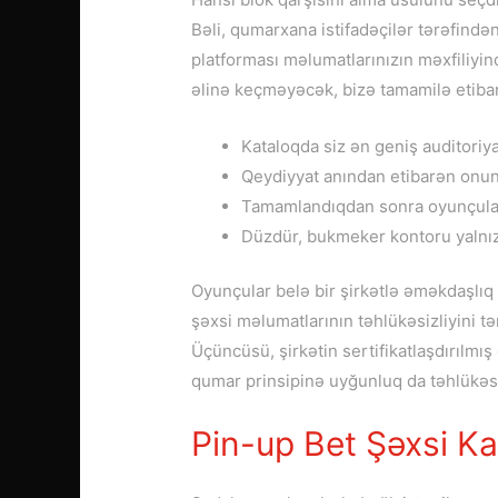
Bəli, qumarxana istifadəçilər tərəfində
platforması məlumatlarınızın məxfiliyin
əlinə keçməyəcək, bizə tamamilə etibar
Kataloqda siz ən geniş auditoriy
Qeydiyyat anından etibarən onun
Tamamlandıqdan sonra oyunçular 
Düzdür, bukmeker kontoru yalnı
Oyunçular belə bir şirkətlə əməkdaşlıq 
şəxsi məlumatlarının təhlükəsizliyini tə
Üçüncüsü, şirkətin sertifikatlaşdırılmı
qumar prinsipinə uyğunluq da təhlükəsiz
Pin-up Bet Şəxsi Ka