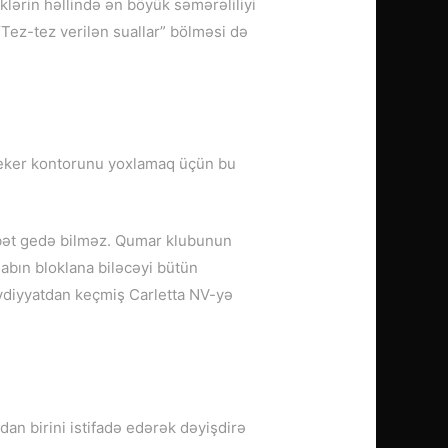
klərin həllində ən böyük səmərəliliyi
Tez-tez verilən suallar” bölməsi də
meker kontorunu yoxlamaq üçün bu
öhbət gedə bilməz. Qumar klubunun
sabın bloklana biləcəyi bütün
eydiyyatdan keçmiş Carletta NV-yə
an birini istifadə edərək dəyişdirə