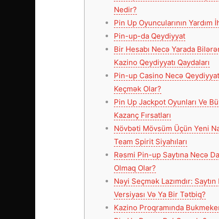
Nedir?
Pin Up Oyuncularının Yardım İh
Pin-up-da Qeydiyyat
Bir Hesabı Necə Yarada Bilər
Kazino Qeydiyyatı Qaydaları
Pin-up Casino Necə Qeydiyya
Keçmək Olar?
Pin Up Jackpot Oyunları Ve B
Kazanç Fırsatları
Növbəti Mövsüm Üçün Yeni Na
Team Spirit Siyahıları
Rəsmi Pin-up Saytına Necə Da
Olmaq Olar?
Nəyi Seçmək Lazımdır: Saytın 
Versiyası Və Ya Bir Tətbiq?
Kazino Proqramında Bukmeke