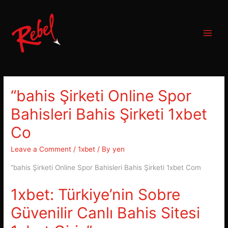
Skip
to
content
Main
Menu
“bahis Şirketi Online Spor
Bahisleri Bahis Şirketi 1xbet
Co
Leave a Comment
/
1xbet
/ By
yen
“bahis Şirketi Online Spor Bahisleri Bahis Şirketi 1xbet Com
1xbet: Türkiye’nin Sobre
Güvenilir Canlı Bahis Sitesi