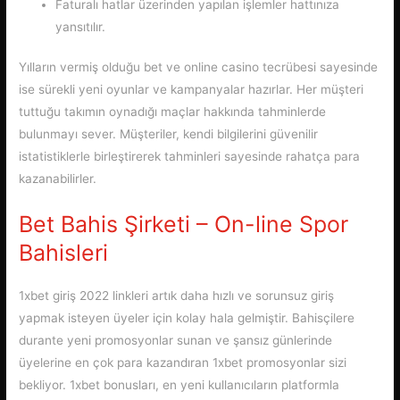
Faturalı hatlar üzerinden yapılan işlemler hattınıza
yansıtılır.
Yılların vermiş olduğu bet ve online casino tecrübesi sayesinde
ise sürekli yeni oyunlar ve kampanyalar hazırlar. Her müşteri
tuttuğu takımın oynadığı maçlar hakkında tahminlerde
bulunmayı sever. Müşteriler, kendi bilgilerini güvenilir
istatistiklerle birleştirerek tahminleri sayesinde rahatça para
kazanabilirler.
Bet Bahis Şirketi – On-line Spor
Bahisleri
1xbet giriş 2022 linkleri artık daha hızlı ve sorunsuz giriş
yapmak isteyen üyeler için kolay hala gelmiştir. Bahisçilere
durante yeni promosyonlar sunan ve şansız günlerinde
üyelerine en çok para kazandıran 1xbet promosyonlar sizi
bekliyor. 1xbet bonusları, en yeni kullanıcıların platformla