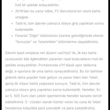
hızlı bir şekilde anlayabilirler.
2019’dan bu yana 1xBet, FC Barcelona’nın resmi bahis
ortağıdır.
Tabii ki, tüm işlevler yalnızca siteye giriş yaptıktan sonra
kullanılabilir.
Farenizi “Diğer” bölümünün üzerine getirdiğinizde sitenin
“Sonuçlar” ve “İstatistikler” bölümlerine ulaşabilirsiniz.
Sitenin basit empieza net düzeni vas?tas? ile, ilk kez bahis
oynayanlar bile ilgilendikleri pazarları nasıl bulacaklarını hızlı bir
şekilde anlayabilirler. Portalımızda s?rf klasik spor dallarına
değil, e-sporlara de uma bahis oynayabilirsiniz. Bu tür bahisler
giderek daha popüler hale geliyor ve pazar lideri olan 1xbet,
geniş bir eSpor bahis yelpazesi sunuyor. Tabii ki, tüm işlevler
yalnızca siteye giriş yaptıktan sonra kullanılabilir. Neteller; En
az 5. 500 Euro olan çekim işlemlerinde Neteller kanalını tercih
edebilirsiniz. E- cüzdan olarak hizmet veren bu casa ile 1xbet
hesabınıza kolaylıkla para yatırabilir ve para çekebilirsiniz.