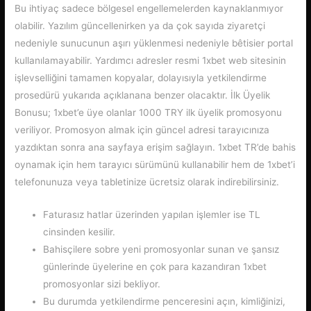
Bu ihtiyaç sadece bölgesel engellemelerden kaynaklanmıyor
olabilir. Yazılım güncellenirken ya da çok sayıda ziyaretçi
nedeniyle sunucunun aşırı yüklenmesi nedeniyle bêtisier portal
kullanılamayabilir. Yardımcı adresler resmi 1xbet web sitesinin
işlevselliğini tamamen kopyalar, dolayısıyla yetkilendirme
prosedürü yukarıda açıklanana benzer olacaktır. İlk Üyelik
Bonusu; 1xbet’e üye olanlar 1000 TRY ilk üyelik promosyonu
veriliyor. Promosyon almak için güncel adresi tarayıcınıza
yazdıktan sonra ana sayfaya erişim sağlayın. 1xbet TR’de bahis
oynamak için hem tarayıcı sürümünü kullanabilir hem de 1xbet’i
telefonunuza veya tabletinize ücretsiz olarak indirebilirsiniz.
Faturasız hatlar üzerinden yapılan işlemler ise TL
cinsinden kesilir.
Bahisçilere sobre yeni promosyonlar sunan ve şansız
günlerinde üyelerine en çok para kazandıran 1xbet
promosyonlar sizi bekliyor.
Bu durumda yetkilendirme penceresini açın, kimliğinizi,