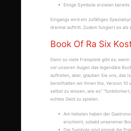
Einige Symbole erzielen bereits
Eingangs wird ein zufälliges Spezialsym
dreimal auftritt. Zudem fungiert es als
Book Of Ra Six Kos
Denn so viele Freispiele gibt es, wen
vor unseren Augen das legendäre Buch
auftreten, aber, glauben Sie uns, das i
bereithalten wir Ihnen the, Version 1
selbst zu wissen, wie es” “funktioniert
echtes Geld zu spielen.
Am liebsten haben der Gastrono
erscheint, sobald unsereiner Boo
Die Symbole sind einmal die Pok