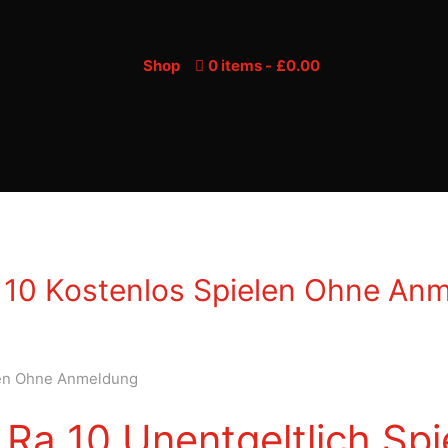
Shop
0 items
£0.00
 10 Kostenlos Spielen Ohne An
elen Ohne Anmeldung
 Ra 10 Unentgeltlich Sp