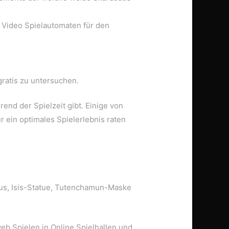
n Video Spielautomaten für den
 gratis zu untersuchen.
end der Spielzeit gibt. Einige von
 ein optimales Spielerlebnis raten
äus, Isis-Statue, Tutenchamun-Maske
eb Spielen in Online Spielhallen und