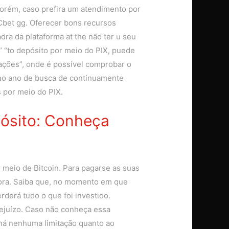
Porém, caso prefira um atendimento por
Cbet gg. Oferecer bons recursos
dra da plataforma at the não ter u seu
 “to depósito por meio do PIX, puede
ções”, onde é possível comprobar o
 no ano de busca de continuamente
 por meio do PIX.
ósito: Conheça
 meio de Bitcoin. Para pagarse as suas
tora. Saiba que, no momento em que
rderá tudo o que foi investido.
rejuízo. Caso não conheça essa
 há nenhuma limitação quanto ao