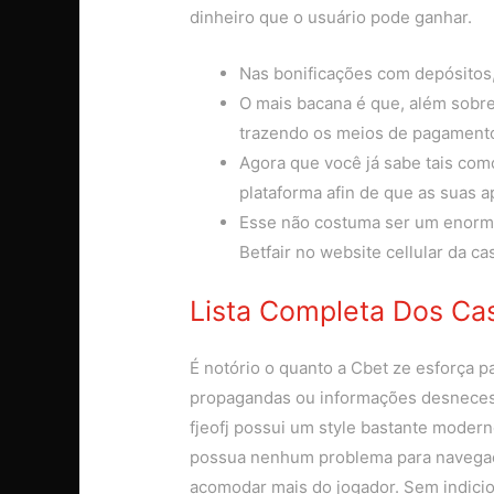
dinheiro que o usuário pode ganhar.
Nas bonificações com depósitos, 
O mais bacana é que, além sobre
trazendo os meios de pagamento
Agora que você já sabe tais com
plataforma afin de que as suas a
Esse não costuma ser um enorme 
Betfair no website cellular da 
Lista Completa Dos Ca
É notório o quanto a Cbet ze esforça 
propagandas ou informações desnecess
fjeofj possui um style bastante moderno
possua nenhum problema para navegação.
acomodar mais do jogador. Sem indicio 