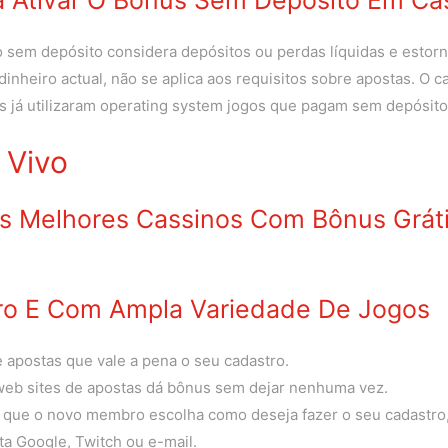
a Ativar O Bônus Sem Depósito Em Ca
o sem depósito considera depósitos ou perdas líquidas e estor
 dinheiro actual, não se aplica aos requisitos sobre apostas. O 
s já utilizaram operating system jogos que pagam sem depósito
 Vivo
s Melhores Cassinos Com Bônus Gráti
ro E Com Ampla Variedade De Jogos
e apostas que vale a pena o seu cadastro.
 web sites de apostas dá bônus sem dejar nenhuma vez.
e que o novo membro escolha como deseja fazer o seu cadastro
a Google, Twitch ou e-mail.