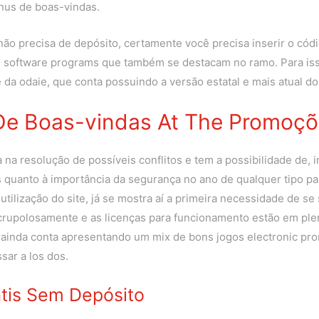
nus de boas-vindas.
o precisa de depósito, certamente você precisa inserir o cód
 software programs que também se destacam no ramo. Para isso
da odaie, que conta possuindo a versão estatal e mais atual do 
 De Boas-vindas At The Promoç
 na resolução de possíveis conflitos e tem a possibilidade de, 
 quanto à importância da segurança no ano de qualquer tipo par
tilização do site, já se mostra aí a primeira necessidade de s
crupolosamente e as licenças para funcionamento estão em ple
 ainda conta apresentando um mix de bons jogos electronic pr
ar a los dos.
tis Sem Depósito