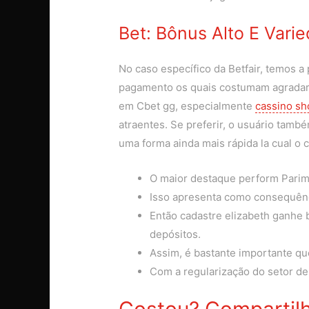
Bet: Bônus Alto E Vari
No caso específico da Betfair, temos 
pagamento os quais costumam agradar 
em Cbet gg, especialmente
cassino sh
atraentes. Se preferir, o usuário tam
uma forma ainda mais rápida la cual o c
O maior destaque perform Parima
Isso apresenta como consequênc
Então cadastre elizabeth ganhe 
depósitos.
Assim, é bastante importante qu
Com a regularização do setor de