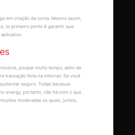
igo em criação da conta. Mesmo assim,
, to primeiro ponto é garantir que
aplicativo.
ões
inclusive, poupar muito tempo, além de
a transação feita na internet. Se você
e sustentar seguro. Todas because
no energy, portanto, não há com o que
omoções moderadas os quais, juntos,