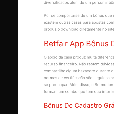
diversificados além de um personal bô
Por se comportarse de um bônus que nã
existem outras casas para apostas com
produz o download diretamente no site 
Betfair App Bônus
O apoio da casa produz muita diferença
recurso financeiro. Não restam dúvidas
compartilha algum hexaedro durante a u
normas de certificação são seguidas s
se preocupar. Além disso, o Betmotion
formam um combo que tem que interess
Bônus De Cadastro Grá