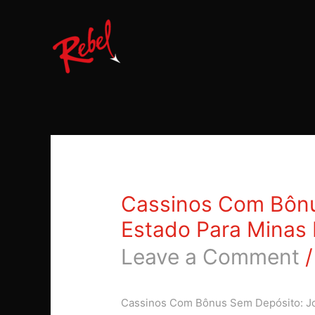
Skip
to
content
Cassinos Com Bônu
Estado Para Minas 
Leave a Comment
Cassinos Com Bônus Sem Depósito: Jog