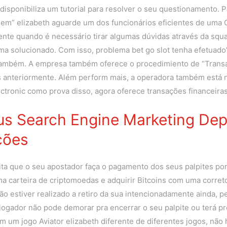
disponibiliza um tutorial para resolver o seu questionamento. 
m” elizabeth aguarde um dos funcionários eficientes de uma 
iente quando é necessário tirar algumas dúvidas através da squa
 solucionado. Com isso, problema bet go slot tenha efetuado”
também. A empresa também oferece o procedimiento de “Transa
as anteriormente. Além perform mais, a operadora também está
ctronic como prova disso, agora oferece transações financeiras
s Search Engine Marketing Dep
ções
ita que o seu apostador faça o pagamento dos seus palpites por
a carteira de criptomoedas e adquirir Bitcoins com uma corre
o estiver realizado a retiro da sua intencionadamente ainda, pe
 jogador não pode demorar pra encerrar o seu palpite ou terá p
m um jogo Aviator elizabeth diferente de diferentes jogos, não