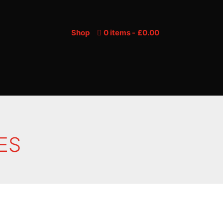
Shop
0 items
£0.00
 ES