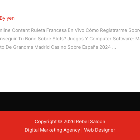
 By
yen
nline Content Ruleta Francesa En Vivo Cómo Registrarme Sob
seguir Tu Bono Sobre Slots? Juegos Y Computer Software: Má
erto De Grandma Madrid Casino Sobre España 2024 …
Copyright © 2026 Rebel Saloon
Digital Marketing Agency
|
Web Designer