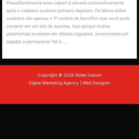
PassoGeralmente esse cupom é ativado automaticamente
após o cadastro systems primeiro depósito. Os bônus sobre
cadastro são apenas o 1º modelo de benefício que você pode
comprar em um site de apostas. Isso porque muitas
plataformas investem em ofertas regulares, incentivando um
jogador a permanecer fiel à …
Pixbet
Pagamentos:
Como
Copyright © 2026 Rebel Saloon
Depositar
Digital Marketing Agency
|
Web Designer
E
Superar
Passo
A
Passo
Read
More