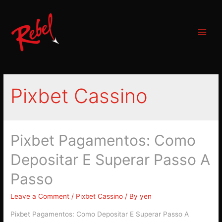
Skip
to
content
Main
Menu
Pixbet Cassino
Pixbet Pagamentos: Como
Depositar E Superar Passo A
Passo
Leave a Comment
/
Pixbet Cassino
/ By
yen
Pixbet Pagamentos: Como Depositar E Superar Passo A