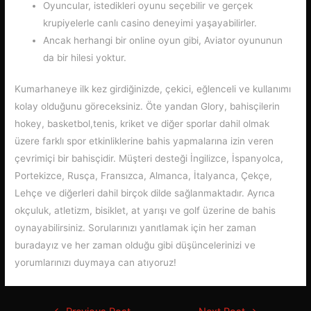
Oyuncular, istedikleri oyunu seçebilir ve gerçek
krupiyelerle canlı casino deneyimi yaşayabilirler.
Ancak herhangi bir online oyun gibi, Aviator oyununun
da bir hilesi yoktur.
Kumarhaneye ilk kez girdiğinizde, çekici, eğlenceli ve kullanımı
kolay olduğunu göreceksiniz. Öte yandan Glory, bahisçilerin
hokey, basketbol,tenis, kriket ve diğer sporlar dahil olmak
üzere farklı spor etkinliklerine bahis yapmalarına izin veren
çevrimiçi bir bahisçidir. Müşteri desteği İngilizce, İspanyolca,
Portekizce, Rusça, Fransızca, Almanca, İtalyanca, Çekçe,
Lehçe ve diğerleri dahil birçok dilde sağlanmaktadır. Ayrıca
okçuluk, atletizm, bisiklet, at yarışı ve golf üzerine de bahis
oynayabilirsiniz. Sorularınızı yanıtlamak için her zaman
buradayız ve her zaman olduğu gibi düşüncelerinizi ve
yorumlarınızı duymaya can atıyoruz!
Post