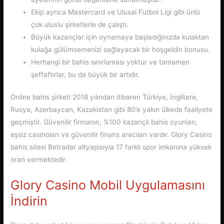
Ekip ayrıca Mastercard ve Ulusal Futbol Ligi gibi ünlü
çok uluslu şirketlerle de çalıştı.
Büyük kazançlar için oynamaya başladığınızda kulaktan
kulağa gülümsemenizi sağlayacak bir hoşgeldin bonusu.
Herhangi bir bahis sınırlaması yoktur ve tamamen
şeffaftırlar, bu da büyük bir artıdır.
Online bahis şirketi 2018 yılından itibaren Türkiye, İngiltere,
Rusya, Azerbaycan, Kazakistan gibi 80’e yakın ülkede faaliyete
geçmiştir. Güvenilir firmanın, %100 kazançlı bahis oyunları,
eşsiz casinoları ve güvenilir finans aracıları vardır. Glory Casino
bahis sitesi Betradar altyapısıyla 17 farklı spor imkanına yüksek
oran vermektedir.
Glory Casino Mobil Uygulamasını
İndirin