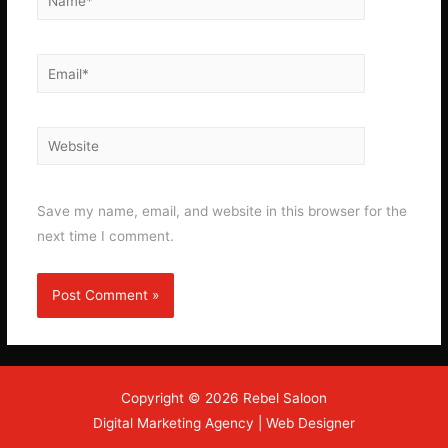
Email*
Website
Save my name, email, and website in this browser for the
next time I comment.
Copyright © 2026 Rebel Saloon
Digital Marketing Agency
|
Web Designer