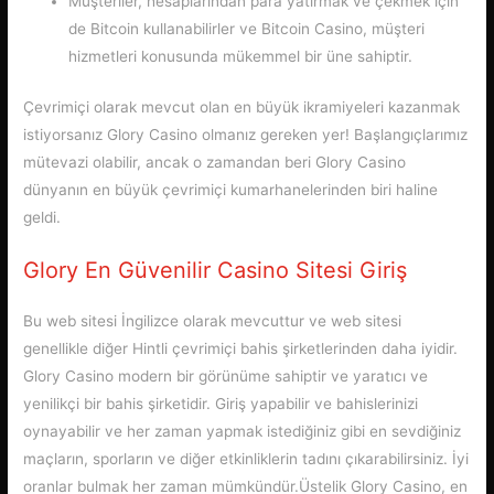
Müşteriler, hesaplarından para yatırmak ve çekmek için
de Bitcoin kullanabilirler ve Bitcoin Casino, müşteri
hizmetleri konusunda mükemmel bir üne sahiptir.
Çevrimiçi olarak mevcut olan en büyük ikramiyeleri kazanmak
istiyorsanız Glory Casino olmanız gereken yer! Başlangıçlarımız
mütevazi olabilir, ancak o zamandan beri Glory Casino
dünyanın en büyük çevrimiçi kumarhanelerinden biri haline
geldi.
Glory En Güvenilir Casino Sitesi Giriş
Bu web sitesi İngilizce olarak mevcuttur ve web sitesi
genellikle diğer Hintli çevrimiçi bahis şirketlerinden daha iyidir.
Glory Casino modern bir görünüme sahiptir ve yaratıcı ve
yenilikçi bir bahis şirketidir. Giriş yapabilir ve bahislerinizi
oynayabilir ve her zaman yapmak istediğiniz gibi en sevdiğiniz
maçların, sporların ve diğer etkinliklerin tadını çıkarabilirsiniz. İyi
oranlar bulmak her zaman mümkündür.Üstelik Glory Casino, en