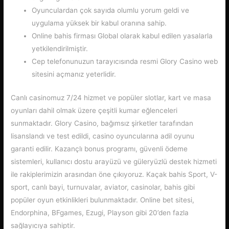
Oyunculardan çok sayıda olumlu yorum geldi ve
uygulama yüksek bir kabul oranına sahip.
Online bahis firması Global olarak kabul edilen yasalarla
yetkilendirilmiştir.
Cep telefonunuzun tarayıcısında resmi Glory Casino web
sitesini açmanız yeterlidir.
Canlı casinomuz 7/24 hizmet ve popüler slotlar, kart ve masa
oyunları dahil olmak üzere çeşitli kumar eğlenceleri
sunmaktadır. Glory Casino, bağımsız şirketler tarafından
lisanslandı ve test edildi, casino oyuncularına adil oyunu
garanti edilir. Kazançlı bonus programı, güvenli ödeme
sistemleri, kullanıcı dostu arayüzü ve güleryüzlü destek hizmeti
ile rakiplerimizin arasından öne çıkıyoruz. Kaçak bahis Sport, V-
sport, canlı bayi, turnuvalar, aviator, casinolar, bahis gibi
popüler oyun etkinlikleri bulunmaktadır. Online bet sitesi,
Endorphina, BFgames, Ezugi, Playson gibi 20’den fazla
sağlayıcıya sahiptir.