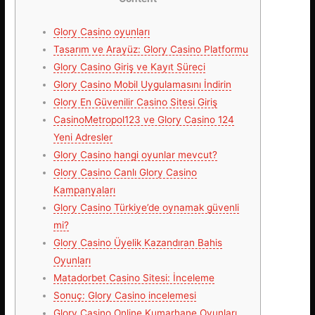
Glory Casino oyunları
Tasarım ve Arayüz: Glory Casino Platformu
Glory Casino Giriş ve Kayıt Süreci
Glory Casino Mobil Uygulamasını İndirin
Glory En Güvenilir Casino Sitesi Giriş
CasinoMetropol123 ve Glory Casino 124
Yeni Adresler
Glory Casino hangi oyunlar mevcut?
Glory Casino Canlı Glory Casino
Kampanyaları
Glory Casino Türkiye’de oynamak güvenli
mi?
Glory Casino Üyelik Kazandıran Bahis
Oyunları
Matadorbet Casino Sitesi: İnceleme
Sonuç: Glory Casino incelemesi
Glory Casino Online Kumarhane Oyunları