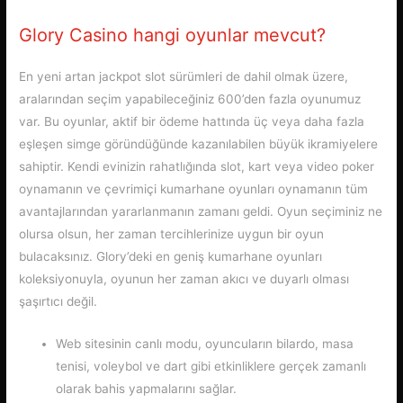
Glory Casino hangi oyunlar mevcut?
En yeni artan jackpot slot sürümleri de dahil olmak üzere,
aralarından seçim yapabileceğiniz 600’den fazla oyunumuz
var. Bu oyunlar, aktif bir ödeme hattında üç veya daha fazla
eşleşen simge göründüğünde kazanılabilen büyük ikramiyelere
sahiptir. Kendi evinizin rahatlığında slot, kart veya video poker
oynamanın ve çevrimiçi kumarhane oyunları oynamanın tüm
avantajlarından yararlanmanın zamanı geldi. Oyun seçiminiz ne
olursa olsun, her zaman tercihlerinize uygun bir oyun
bulacaksınız. Glory’deki en geniş kumarhane oyunları
koleksiyonuyla, oyunun her zaman akıcı ve duyarlı olması
şaşırtıcı değil.
Web sitesinin canlı modu, oyuncuların bilardo, masa
tenisi, voleybol ve dart gibi etkinliklere gerçek zamanlı
olarak bahis yapmalarını sağlar.