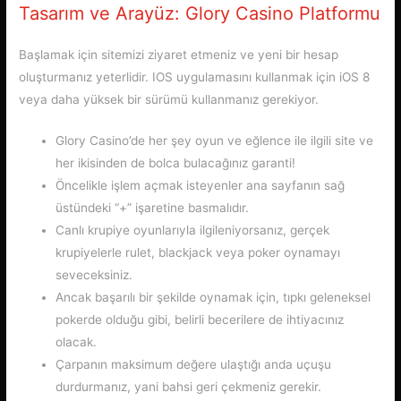
Tasarım ve Arayüz: Glory Casino Platformu
Başlamak için sitemizi ziyaret etmeniz ve yeni bir hesap
oluşturmanız yeterlidir. IOS uygulamasını kullanmak için iOS 8
veya daha yüksek bir sürümü kullanmanız gerekiyor.
Glory Casino’de her şey oyun ve eğlence ile ilgili site ve
her ikisinden de bolca bulacağınız garanti!
Öncelikle işlem açmak isteyenler ana sayfanın sağ
üstündeki “+” işaretine basmalıdır.
Canlı krupiye oyunlarıyla ilgileniyorsanız, gerçek
krupiyelerle rulet, blackjack veya poker oynamayı
seveceksiniz.
Ancak başarılı bir şekilde oynamak için, tıpkı geleneksel
pokerde olduğu gibi, belirli becerilere de ihtiyacınız
olacak.
Çarpanın maksimum değere ulaştığı anda uçuşu
durdurmanız, yani bahsi geri çekmeniz gerekir.