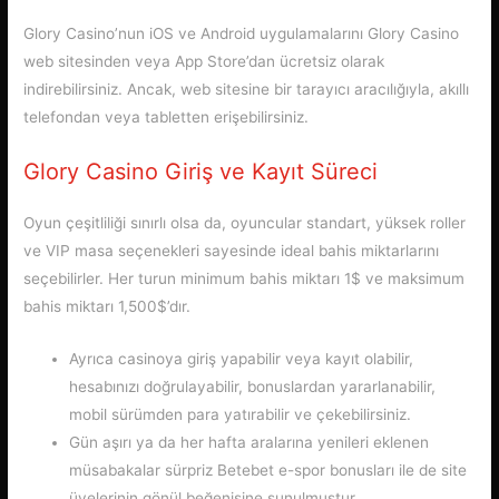
Glory Casino’nun iOS ve Android uygulamalarını Glory Casino
web sitesinden veya App Store’dan ücretsiz olarak
indirebilirsiniz. Ancak, web sitesine bir tarayıcı aracılığıyla, akıllı
telefondan veya tabletten erişebilirsiniz.
Glory Casino Giriş ve Kayıt Süreci
Oyun çeşitliliği sınırlı olsa da, oyuncular standart, yüksek roller
ve VIP masa seçenekleri sayesinde ideal bahis miktarlarını
seçebilirler. Her turun minimum bahis miktarı 1$ ve maksimum
bahis miktarı 1,500$’dır.
Ayrıca casinoya giriş yapabilir veya kayıt olabilir,
hesabınızı doğrulayabilir, bonuslardan yararlanabilir,
mobil sürümden para yatırabilir ve çekebilirsiniz.
Gün aşırı ya da her hafta aralarına yenileri eklenen
müsabakalar sürpriz Betebet e-spor bonusları ile de site
üyelerinin gönül beğenisine sunulmuştur.