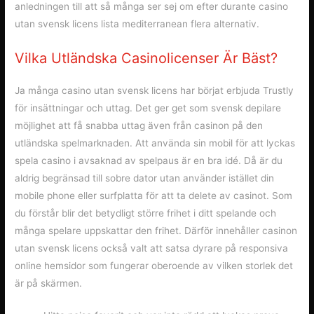
anledningen till att så många ser sej om efter durante casino
utan svensk licens lista mediterranean flera alternativ.
Vilka Utländska Casinolicenser Är Bäst?
Ja många casino utan svensk licens har börjat erbjuda Trustly
för insättningar och uttag. Det ger get som svensk depilare
möjlighet att få snabba uttag även från casinon på den
utländska spelmarknaden. Att använda sin mobil för att lyckas
spela casino i avsaknad av spelpaus är en bra idé. Då är du
aldrig begränsad till sobre dator utan använder istället din
mobile phone eller surfplatta för att ta delete av casinot. Som
du förstår blir det betydligt större frihet i ditt spelande och
många spelare uppskattar den frihet. Därför innehåller casinon
utan svensk licens också valt att satsa dyrare på responsiva
online hemsidor som fungerar oberoende av vilken storlek det
är på skärmen.