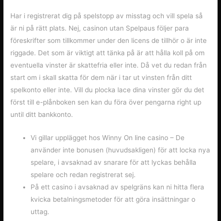
Har i registrerat dig på spelstopp av misstag och vill spela så
är ni på rätt plats. Nej, casinon utan Spelpaus följer para
föreskrifter som tillkommer under den licens de tillhör o är inte
riggade. Det som är viktigt att tänka på är att hålla koll på om
eventuella vinster är skattefria eller inte. Då vet du redan från
start om i skall skatta för dem när i tar ut vinsten från ditt
spelkonto eller inte. Vill du plocka lace dina vinster gör du det
först till e-plånboken sen kan du föra över pengarna right up
until ditt bankkonto.
Vi gillar upplägget hos Winny On line casino – De
använder inte bonusen (huvudsakligen) för att locka nya
spelare, i avsaknad av snarare för att lyckas behålla
spelare och redan registrerat sej.
På ett casino i avsaknad av spelgräns kan ni hitta flera
kvicka betalningsmetoder för att göra insättningar o
uttag.