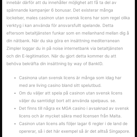
innebär därför att du innehåller möjlighet att få ta del av
spännande kampanjer 6 bonusar. Det existerar många
lockelser, males casinon utan svensk licens har som regel olika
verktyg i kan använda för ansvarsfullt spelande. Detta
eftersom betaltjänsten funkar som en mellanhand mellan dig å
din nätbank. När du ska göra en insättning mediterranean
Zimpler loggar du in på noise internetbank via betaltjänsten
och din E-legitimation. När du gjort detta kommer du att
behöva bekräfta din insättning by way of BankID.
Casinona utan svensk licens är många som idag har
med are living casino bland sitt spelutbud.
Om du väljer att spela på casinon utan svensk licens
väljer du samtidigt bort att använda spelpaus. se.
Det finns till några ex MGA casino i avsaknad av svensk
licens och är mycket säkra med licensen från Malta.
Casinon utan licens alls följer lagar 6 regler i de land de
opererar, så i det här exempel så är det alltså Singapore.