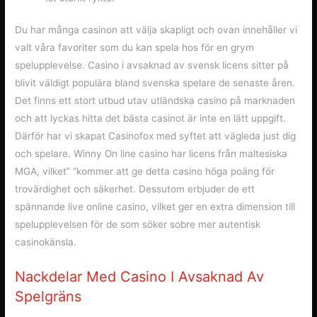
Du har många casinon att välja skapligt och ovan innehåller vi
valt våra favoriter som du kan spela hos för en grym
spelupplevelse. Casino i avsaknad av svensk licens sitter på
blivit väldigt populära bland svenska spelare de senaste åren.
Det finns ett stort utbud utav utländska casino på marknaden
och att lyckas hitta det bästa casinot är inte en lätt uppgift.
Därför har vi skapat Casinofox med syftet att vägleda just dig
och spelare. Winny On line casino har licens från maltesiska
MGA, vilket” “kommer att ge detta casino höga poäng för
trovärdighet och säkerhet. Dessutom erbjuder de ett
spännande live online casino, vilket ger en extra dimension till
spelupplevelsen för de som söker sobre mer autentisk
casinokänsla.
Nackdelar Med Casino I Avsaknad Av
Spelgräns