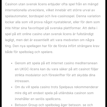
Casinon utan svensk licens erbjuder ofta spel från en mängd
internationella utvecklare, vilket innebär ett större urval av
spelautomater, bordsspel och live-casinospel. Denna variation
lockar alla som vill prova något nyetablerat, eller för dem som
inte hittar sina favoritspel på svenska plattformar. Att delta i
spel på ett online casino utan svensk licens är fullständigt
lagligt, men det är essentiellt att vara medveten om några
ting. Den nya spellagen har för de första infört strängare krav
både för spelbolag och spelare.
Genom att spela på ett internet casino mediterranean
en UKGC-licens kan du vara säker på att casinot följer
strikta modulator och föreskrifter för att skydda dina
intressen.
Om du vill spela casino trots Spelpaus rekommenderar
mire dig att endast spela på utländska casinon som
innehåller en seriös spellicens.
Betsson Group och spelbolag äger betsson. se och