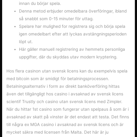
innan du börjar spela.
Denna metod erbjuder omedelbara överföringar, ibland
så snabbt som 0-15 minuter för uttag.
Spelare har mulighed for registrera sig och börja spela
igen omedelbart efter att lyckas avstängningsperioden
löpt ut.
Här gäller manuell registrering av hemmets personliga
uppgifter, där du skyddas utav modern kryptering.
Hos flera casinon utan svensk licens kan du exempelvis spela
med bitcoin som är smidigt för betalningsprocessen.
Betalningsalternativ i form av direkt banköverföring hittas
även det tillgängligt hos casino i avsaknad av svensk licens
scientif Trustly och casino utan svensk licens med Zimpler.
När du hittar 1st casino som fungerar utan spelpaus å som är i
avsaknad av skatt på vinster är det endast att testa. Det finns
till några ex MGA casino i avsaknad av svensk licens och är
mycket säkra med licensen från Malta. Det här är ju