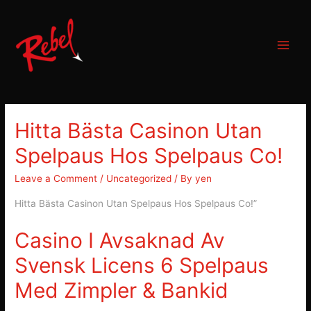
Skip
to
content
Main
Menu
Hitta Bästa Casinon Utan
Spelpaus Hos Spelpaus Co!
Leave a Comment
/
Uncategorized
/ By
yen
Hitta Bästa Casinon Utan Spelpaus Hos Spelpaus Co!”
Casino I Avsaknad Av
Svensk Licens 6 Spelpaus
Med Zimpler & Bankid