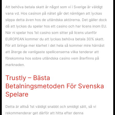
Att behöva betala skatt är något som vi i Sverige är väldigt
vana vd. Hos casinon på nätet går det nämligen att lyckas
slippa detta även hos de utländska aktörerna. Det gäller dock
då att lyckas du spelar hos ett casino och har licens inom EU.
När ni spelar hos 1st casino som sitter på licens utanför
EUROPEAN kommer du att lyckas behöva betala 30% skatt.
För att bringa mer klarhet i det hela så kommer mire härnäst
att återge de vanligaste spellicenserna vilka tenderar att
förekomma hos sobre utländska casino vem återfinns på
marknaden.
Trustly – Bästa
Betalningsmetoden För Svenska
Spelare
Detta är alltså 1st väldigt snabbt och smidigt sätt, så vi
rekommenderar get därför att hitta efter denna