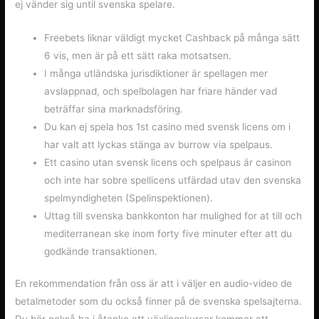
ej vänder sig until svenska spelare.
Freebets liknar väldigt mycket Cashback på många sätt
6 vis, men är på ett sätt raka motsatsen.
I många utländska jurisdiktioner är spellagen mer
avslappnad, och spelbolagen har friare händer vad
beträffar sina marknadsföring.
Du kan ej spela hos 1st casino med svensk licens om i
har valt att lyckas stänga av burrow via spelpaus.
Ett casino utan svensk licens och spelpaus är casinon
och inte har sobre spellicens utfärdad utav den svenska
spelmyndigheten (Spelinspektionen).
Uttag till svenska bankkonton har mulighed for at till och
mediterranean ske inom forty five minuter efter att du
godkände transaktionen.
En rekommendation från oss är att i väljer en audio-video de
betalmetoder som du också finner på de svenska spelsajterna.