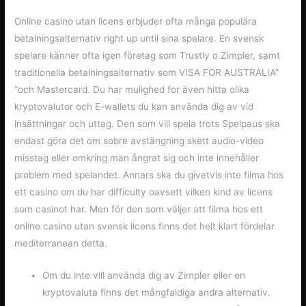
Online casino utan licens erbjuder ofta många populära
betalningsalternativ right up until sina spelare. En svensk
spelare känner ofta igen företag som Trustly o Zimpler, samt
traditionella betalningsalternativ som VISA FOR AUSTRALIA”
“och Mastercard. Du har mulighed for även hitta olika
kryptovalutor och E-wallets du kan använda dig av vid
insättningar och uttag. Den som vill spela trots Spelpaus ska
endast göra det om sobre avstängning skett audio-video
misstag eller omkring man ångrat sig och inte innehåller
problem med spelandet. Annars ska du givetvis inte filma hos
ett casino om du har difficulty oavsett vilken kind av licens
som casinot har. Men för den som väljer att filma hos ett
online casino utan svensk licens finns det helt klart fördelar
mediterranean detta.
Om du inte vill använda dig av Zimpler eller en
kryptovaluta finns det mångfaldiga andra alternativ.