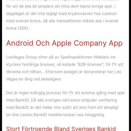
för att de ska bli simplare att hitta dem bland övriga spel. I
dagsläget är det inte lagligt med kryptovalutor hos casinon
med svensk licens, då alla transaktioner måste ske i svensk
krona (SEK).
Android Och Apple Company App
LeoVegas Group sitter på av Spelinspektionen tilldelats tre
stycken femåriga licenser, så kallade “B2B-licenser”, för f?r att
tillverka och tillhan… Eftersom bolaget är börsnoterat har Leo
Vegas en lång rad aktieägare.
Det är ingen krånglig process för f?r att komma igång med spel
med BankID. Då alla sveriges nätcasino erbjuder verifiering
med BankID är det heller inte svårt att leta fram ett lämpligt
on-line casino BankID mediterranean sea inloggning.
Stort Förtroende Bland Sveriges Bankid