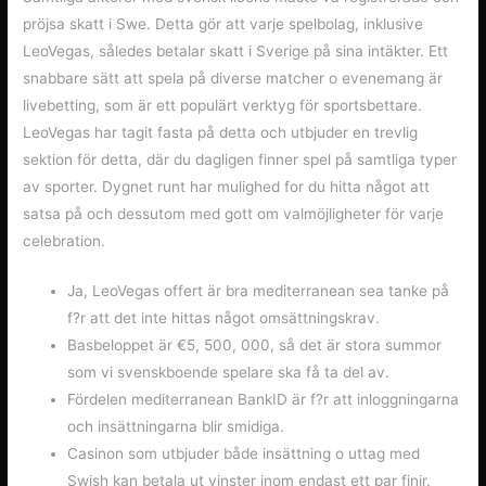
pröjsa skatt i Swe. Detta gör att varje spelbolag, inklusive
LeoVegas, således betalar skatt i Sverige på sina intäkter. Ett
snabbare sätt att spela på diverse matcher o evenemang är
livebetting, som är ett populärt verktyg för sportsbettare.
LeoVegas har tagit fasta på detta och utbjuder en trevlig
sektion för detta, där du dagligen finner spel på samtliga typer
av sporter. Dygnet runt har mulighed for du hitta något att
satsa på och dessutom med gott om valmöjligheter för varje
celebration.
Ja, LeoVegas offert är bra mediterranean sea tanke på
f?r att det inte hittas något omsättningskrav.
Basbeloppet är €5, 500, 000, så det är stora summor
som vi svenskboende spelare ska få ta del av.
Fördelen mediterranean BankID är f?r att inloggningarna
och insättningarna blir smidiga.
Casinon som utbjuder både insättning o uttag med
Swish kan betala ut vinster inom endast ett par finir.