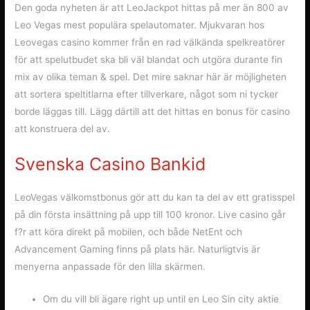
Den goda nyheten är att LeoJackpot hittas på mer än 800 av
Leo Vegas mest populära spelautomater. Mjukvaran hos
Leovegas casino kommer från en rad välkända spelkreatörer
för att spelutbudet ska bli väl blandat och utgöra durante fin
mix av olika teman & spel. Det mire saknar här är möjligheten
att sortera speltitlarna efter tillverkare, något som ni tycker
borde läggas till. Lägg därtill att det hittas en bonus för casino
att konstruera del av.
Svenska Casino Bankid
LeoVegas välkomstbonus gör att du kan ta del av ett gratisspel
på din första insättning på upp till 100 kronor. Live casino går
f?r att köra direkt på mobilen, och både NetEnt och
Advancement Gaming finns på plats här. Naturligtvis är
menyerna anpassade för den lilla skärmen.
Om du vill bli ägare right up until en Leo Sin city aktie