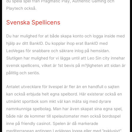
du spela spel från Pragmatic Play, Authentic Gaming och
Playtech också.
Svenska Spellicens
Du har mulighed for at både skapa konto och logga inside med
hjälp av ditt BankID. Du kopplar ihop erat BankID med
LeoVegas för snabbare och säkrare inlog på hemsidan.
Slutligen har mulighed for vi lägga until att Leo Sin city innehar
svensk spellicens, vilket är 1st bevis på m?jligheten att sidan är
pålitlig och seriös.
Antalet utvecklare för livespel är fler än en handfull o sajten
kan också erbjuda helt egna spelbord. Här existerar också en
utmärkt sportbok som mkt väl kan mäta sig med dyrare
namnkunniga spelbolag. Man har även skapat sina egna spel,
både när de kommer till spelautomater men också bordsspel
inne på friendly casinot. Spelen är då markerade
mediterranean antingen LeoVegas logga eller med ”exklusivt”