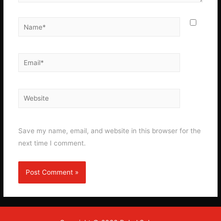
Name*
Email*
Website
Save my name, email, and website in this browser for the
next time I comment.