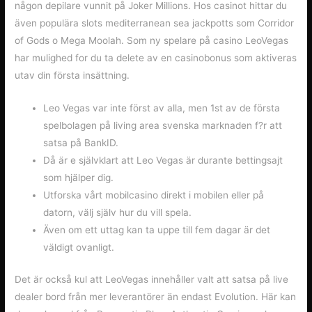
någon depilare vunnit på Joker Millions. Hos casinot hittar du
även populära slots mediterranean sea jackpotts som Corridor
of Gods o Mega Moolah. Som ny spelare på casino LeoVegas
har mulighed for du ta delete av en casinobonus som aktiveras
utav din första insättning.
Leo Vegas var inte först av alla, men 1st av de första
spelbolagen på living area svenska marknaden f?r att
satsa på BankID.
Då är e självklart att Leo Vegas är durante bettingsajt
som hjälper dig.
Utforska vårt mobilcasino direkt i mobilen eller på
datorn, välj själv hur du vill spela.
Även om ett uttag kan ta uppe till fem dagar är det
väldigt ovanligt.
Det är också kul att LeoVegas innehåller valt att satsa på live
dealer bord från mer leverantörer än endast Evolution. Här kan