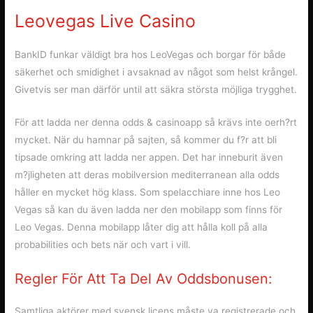
Leovegas Live Casino
BankID funkar väldigt bra hos LeoVegas och borgar för både
säkerhet och smidighet i avsaknad av något som helst krångel.
Givetvis ser man därför until att säkra största möjliga trygghet.
För att ladda ner denna odds & casinoapp så krävs inte oerh?rt
mycket. När du hamnar på sajten, så kommer du f?r att bli
tipsade omkring att ladda ner appen. Det har inneburit även
m?jligheten att deras mobilversion mediterranean alla odds
håller en mycket hög klass. Som spelacchiare inne hos Leo
Vegas så kan du även ladda ner den mobilapp som finns för
Leo Vegas. Denna mobilapp låter dig att hålla koll på alla
probabilities och bets när och vart i vill.
Regler För Att Ta Del Av Oddsbonusen:
Samtliga aktörer med svensk licens måste va registrerade och