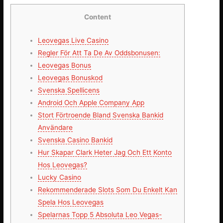
Content
Leovegas Live Casino
Regler För Att Ta De Av Oddsbonusen:
Leovegas Bonus
Leovegas Bonuskod
Svenska Spellicens
Android Och Apple Company App
Stort Förtroende Bland Svenska Bankid
Användare
Svenska Casino Bankid
Hur Skapar Clark Heter Jag Och Ett Konto
Hos Leovegas?
Lucky Casino
Rekommenderade Slots Som Du Enkelt Kan
Spela Hos Leovegas
Spelarnas Topp 5 Absoluta Leo Vegas-