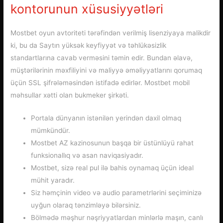
kontorunun xüsusiyyətləri
Mostbet oyun avtoriteti tərəfindən verilmiş lisenziyaya malikdir
ki, bu da Saytın yüksək keyfiyyət və təhlükəsizlik
standartlarına cavab verməsini təmin edir. Bundan əlavə,
müştərilərinin məxfiliyini və maliyyə əməliyyatlarını qorumaq
üçün SSL şifrələməsindən istifadə edirlər. Mostbet mobil
məhsullar xətti olan bukmeker şirkəti.
Portala dünyanın istənilən yerindən daxil olmaq
mümkündür.
Mostbet AZ kazinosunun başqa bir üstünlüyü rahat
funksionallıq və asan naviqasiyadır.
Mostbet, sizə real pul ilə bahis oynamaq üçün ideal
mühit yaradır.
Siz həmçinin video və audio parametrlərini seçiminizə
uyğun olaraq tənzimləyə bilərsiniz.
Bölmədə məşhur nəşriyyatlardan minlərlə maşın, canlı