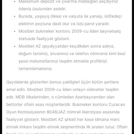
Maksimum depozit və çıxarma məbləğləri seçdiyiniz
ödəniş üsulundan asılıdır.
Burada, yaşayış ölkəsi və valyuta ilə yanaşı, istifadəçi
elektron poçtuna daxil olur və özü parol yaradır.
Mostbet bukmeker kontoru 2009-cu ildən beynəlxalq
statusda fəaliyyət göstərir.
Mostbet AZ qeydiyyatdan keçdikdən sonra adınız,
doğum tarixiniz, ünvanınız və telefon nömrəniz kimi bəzi
şəxsi məlumatlarınızı təqdim etməklə profilinizi
tamamlamalısınız.
Qaydalarda göstərilən bonus çəkilişləri üçün bütün şərtlərə
əməl edin. Mostbet 2009-cu ildən onlayn xidmətlər təqdim
edir. MDB ölkələrindən, o cümlədən Azərbaycandan olan
bettorlar ofisin əsas müştəriləridir. Bukmeker kontoru Curacao
Oyun Komissiyasının 8048/JAZ nömrəli lisenziyası əsasında
fəaliyyət göstərir. Mostbet AZ şirkəti hər kəsə idmana mərc
etmək imkanı təqdim etmək seqmentində ilk sıraları tutur. Ofisin