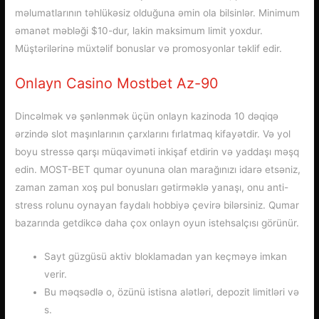
məlumatlarının təhlükəsiz olduğuna əmin ola bilsinlər. Minimum
əmanət məbləği $10-dur, lakin maksimum limit yoxdur.
Müştərilərinə müxtəlif bonuslar və promosyonlar təklif edir.
Onlayn Casino Mostbet Az-90
Dincəlmək və şənlənmək üçün onlayn kazinoda 10 dəqiqə
ərzində slot maşınlarının çarxlarını fırlatmaq kifayətdir. Və yol
boyu stressə qarşı müqaviməti inkişaf etdirin və yaddaşı məşq
edin. MOST-BET qumar oyununa olan marağınızı idarə etsəniz,
zaman zaman xoş pul bonusları gətirməklə yanaşı, onu anti-
stress rolunu oynayan faydalı hobbiyə çevirə bilərsiniz. Qumar
bazarında getdikcə daha çox onlayn oyun istehsalçısı görünür.
Sayt güzgüsü aktiv bloklamadan yan keçməyə imkan
verir.
Bu məqsədlə o, özünü istisna alətləri, depozit limitləri və
s.