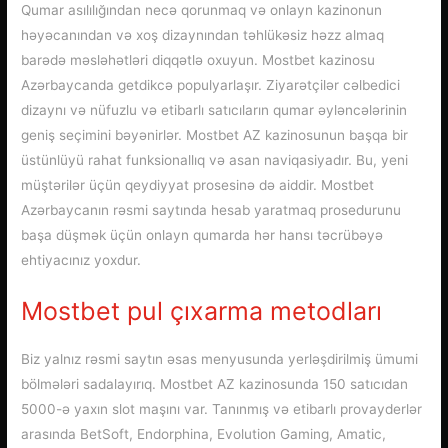
Qumar asılılığından necə qorunmaq və onlayn kazinonun
həyəcanından və xoş dizaynından təhlükəsiz həzz almaq
barədə məsləhətləri diqqətlə oxuyun. Mostbet kazinosu
Azərbaycanda getdikcə populyarlaşır. Ziyarətçilər cəlbedici
dizaynı və nüfuzlu və etibarlı satıcıların qumar əyləncələrinin
geniş seçimini bəyənirlər. Mostbet AZ kazinosunun başqa bir
üstünlüyü rahat funksionallıq və asan naviqasiyadır. Bu, yeni
müştərilər üçün qeydiyyat prosesinə də aiddir. Mostbet
Azərbaycanın rəsmi saytında hesab yaratmaq prosedurunu
başa düşmək üçün onlayn qumarda hər hansı təcrübəyə
ehtiyacınız yoxdur.
Mostbet pul çıxarma metodları
Biz yalnız rəsmi saytın əsas menyusunda yerləşdirilmiş ümumi
bölmələri sadalayırıq. Mostbet AZ kazinosunda 150 satıcıdan
5000-ə yaxın slot maşını var. Tanınmış və etibarlı provayderlər
arasında BetSoft, Endorphina, Evolution Gaming, Amatic,