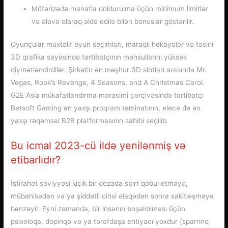
Mötərizədə manatla doldurulma üçün minimum limitlər
və əlavə olaraq əldə edilə bilən bonuslar göstərilir.
Oyunçular müxtəlif oyun seçimləri, maraqlı hekayələr və təsirli
3D qrafika sayəsində tərtibatçının məhsullarını yüksək
qiymətləndirdilər. Şirkətin ən məşhur 3D slotları arasında Mr.
Vegas, Rook’s Revenge, 4 Seasons, and A Christmas Carol.
G2E Asia mükafatlandırma mərasimi çərçivəsində tərtibatçı
Betsoft Gaming ən yaxşı proqram təminatının, eləcə də ən
yaxşı rəqəmsal B2B platformasının sahibi seçilib.
Bu icmal 2023-cü ildə yenilənmiş və
etibarlıdır?
İstirahət səviyyəsi kiçik bir dozada spirt qəbul etməyə,
mübahisədən və ya şiddətli cinsi əlaqədən sonra sakitləşməyə
bənzəyir. Eyni zamanda, bir insanın boşaldılması üçün
psixoloqa, dopinqə və ya tərəfdaşa ehtiyacı yoxdur (sparrinq