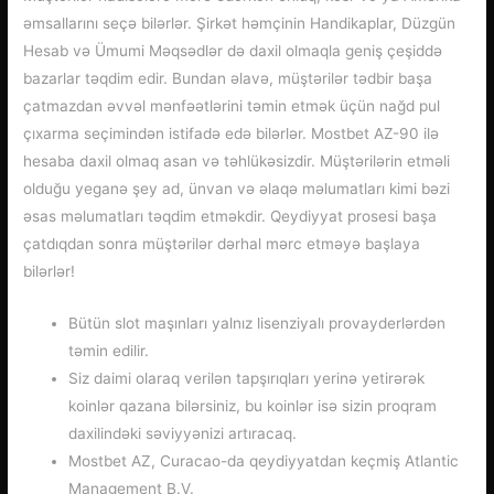
əmsallarını seçə bilərlər. Şirkət həmçinin Handikaplar, Düzgün
Hesab və Ümumi Məqsədlər də daxil olmaqla geniş çeşiddə
bazarlar təqdim edir. Bundan əlavə, müştərilər tədbir başa
çatmazdan əvvəl mənfəətlərini təmin etmək üçün nağd pul
çıxarma seçimindən istifadə edə bilərlər. Mostbet AZ-90 ilə
hesaba daxil olmaq asan və təhlükəsizdir. Müştərilərin etməli
olduğu yeganə şey ad, ünvan və əlaqə məlumatları kimi bəzi
əsas məlumatları təqdim etməkdir. Qeydiyyat prosesi başa
çatdıqdan sonra müştərilər dərhal mərc etməyə başlaya
bilərlər!
Bütün slot maşınları yalnız lisenziyalı provayderlərdən
təmin edilir.
Siz daimi olaraq verilən tapşırıqları yerinə yetirərək
koinlər qazana bilərsiniz, bu koinlər isə sizin proqram
daxilindəki səviyyənizi artıracaq.
Mostbet AZ, Curacao-da qeydiyyatdan keçmiş Atlantic
Management B.V.