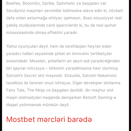
BeeFee, BooonGo, Spribe, Spinmatic və başqaları var.
Sevdiyiniz maşınları sevimlilər bölməsinə əlavə edin ki, növbəti
dəfə onları axtarmağa ehtiyac qalmasın. Əsas xüsusiyyət real
çəkiliş studiyalarında canlı aparıcılardır ki, bu da real qumar
müəssisəsində olmaq effektini yaradır.
Yalnız oyunçuları deyil, həm də tərəfdaşları heyran edən
yaradıcı həlləri sayəsində şirkət ən innovativ tərtibatçılar
sırasındadır. Məsələn, şirkətlərin ən qeyri-adi yaradıcılığından
biri qaynar mövzuya – bitkoinin yaradılmasına həsr olunmuş
Satoshi’s Secret slot maşınıdır. Xüsusilə, Satoshi Nakamoto
təxəllüsü ilə tanınan onun ixtiraçısı. Digər developer slotlarına
Fairy Tale, The Ninja və başqaları daxildir. Ən məşhur slot
maşın istehsalçıları haqqında danışarkən Betsoft Gaming-ə
diqqət yetirməmək mümkün deyil.
Mostbet mərcləri barədə