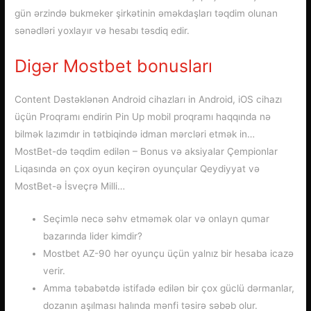
gün ərzində bukmeker şirkətinin əməkdaşları təqdim olunan
sənədləri yoxlayır və hesabı təsdiq edir.
Digər Mostbet bonusları
Content Dəstəklənən Android cihazları in Android, iOS cihazı
üçün Proqramı endirin Pin Up mobil proqramı haqqında nə
bilmək lazımdır in tətbiqində idman mərcləri etmək in…
MostBet-də təqdim edilən – Bonus və aksiyalar Çempionlar
Liqasında ən çox oyun keçirən oyunçular Qeydiyyat və
MostBet-ə İsveçrə Milli…
Seçimlə necə səhv etməmək olar və onlayn qumar
bazarında lider kimdir?
Mostbet AZ-90 hər oyunçu üçün yalnız bir hesaba icazə
verir.
Amma təbabətdə istifadə edilən bir çox güclü dərmanlar,
dozanın aşılması halında mənfi təsirə səbəb olur.