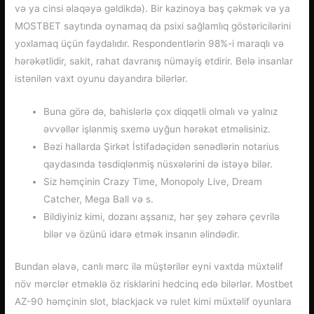
və ya cinsi əlaqəyə gəldikdə). Bir kazinoya baş çəkmək və ya
MOSTBET saytında oynamaq da psixi sağlamlıq göstəricilərini
yoxlamaq üçün faydalıdır. Respondentlərin 98%-i maraqlı və
hərəkətlidir, sakit, rahat davranış nümayiş etdirir. Belə insanlar
istənilən vaxt oyunu dayandıra bilərlər.
Buna görə də, bahislərlə çox diqqətli olmalı və yalnız
əvvəllər işlənmiş sxemə uyğun hərəkət etməlisiniz.
Bəzi hallarda Şirkət İstifadəçidən sənədlərin notarius
qaydasında təsdiqlənmiş nüsxələrini də istəyə bilər.
Siz həmçinin Crazy Time, Monopoly Live, Dream
Catcher, Mega Ball və s.
Bildiyiniz kimi, dozanı aşsanız, hər şey zəhərə çevrilə
bilər və özünü idarə etmək insanın əlindədir.
Bundan əlavə, canlı mərc ilə müştərilər eyni vaxtda müxtəlif
növ mərclər etməklə öz risklərini hedcinq edə bilərlər. Mostbet
AZ-90 həmçinin slot, blackjack və rulet kimi müxtəlif oyunlara