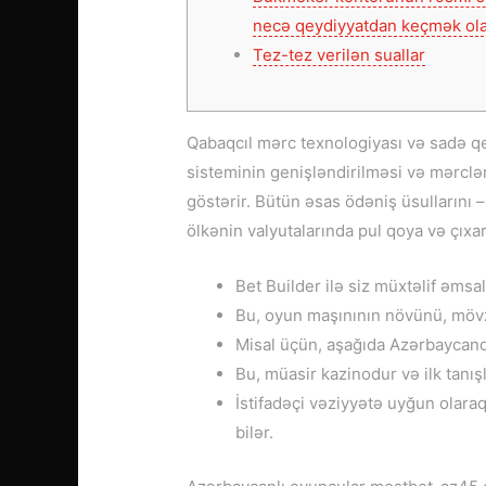
necə qeydiyyatdan keçmək ol
Tez-tez verilən suallar
Qabaqcıl mərc texnologiyası və sadə qe
sisteminin genişləndirilməsi və mərcləri
göstərir. Bütün əsas ödəniş üsullarını –
ölkənin valyutalarında pul qoya və çıxar
Bet Builder ilə siz müxtəlif əmsa
Bu, oyun maşınının növünü, mövz
Misal üçün, aşağıda Azərbaycanda
Bu, müasir kazinodur və ilk tanı
İstifadəçi vəziyyətə uyğun olara
bilər.