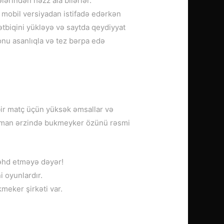
ərindən həzz ala bilərlər.
, mobil versiyadan istifadə edərkən
tətbiqini yükləyə və saytda qeydiyyat
onu asanlıqla və tez bərpa edə
bir matç üçün yüksək əmsallar və
u zaman ərzində bukmeyker özünü rəsmi
 cəhd etməyə dəyər!
i oyunlardır.
meker şirkəti var.