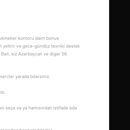
. Bukmeker kontoru daim bonus
qət yetirir və gecə-gündüz texniki dəstək
r. Bəli, siz Azərbaycan və digər 56
mərclər yarada bilərsiniz.
ib.
manı seçə və ya hamısından istifadə edə