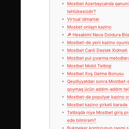
Mostbet Azərbaycanda qanuni
təhlükəsizdir?
Virtual idmanlar
Mosbet onlayn kazino
🔎 Hesabimi Necə Doldura Bi̇
Mostbet-də yeni kazino oyunla
Mostbet Canli Dəstək Xi̇dməti̇
Mostbet pul çıxarma metodları
Mostbet Mobil Tətbiqi
Mostbet Xoş Gəlmə Bonusu
Qeydiyyatdan sonra Mostbet-ə
qoymaq ücün addım-addım təl
Mostbet-də populyar kazino o
Mostbet kazino şirkəti barədə
Tətbiqdə niyə Mostbet giriş pr
edə bilmirəm?
Bukmeker kontorunun rəsmi s