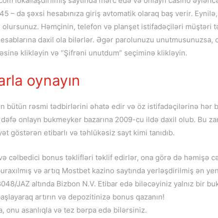
m lokallaşdırılmış saytında mərc edə və onlayn casino əyləncəl
 – da şəxsi hesabınıza giriş avtomatik olaraq baş verir. Eynilə
 olursunuz. Həmçinin, telefon və planşet istifadəçiləri müştəri 
 hesablarına daxil ola bilərlər. Əgər parolunuzu unutmusunuzsa, 
sinə klikləyin və “Şifrəni unutdum” seçiminə klikləyin.
rla oynayın
ütün rəsmi tədbirlərini əhatə edir və öz istifadəçilərinə hər 
 ilk dəfə onlayn bukmeyker bazarına 2009-cu ildə daxil olub. B
ət göstərən etibarlı və təhlükəsiz sayt kimi tanıdıb.
 və cəlbedici bonus təklifləri təklif edirlər, ona görə də həmişə
uraxılmış və artıq Mostbet kazino saytında yerləşdirilmiş ən yen
48/JAZ altında Bizbon N.V. Etibar edə biləcəyiniz yalnız bir buk
şlayaraq artırın və depozitinizə bonus qazanın!
onu asanlıqla və tez bərpa edə bilərsiniz.