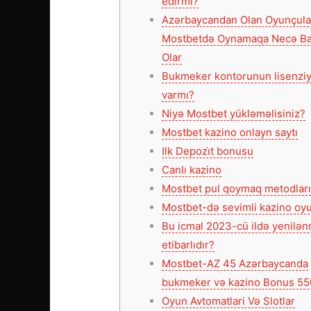
edirmi?
Azərbaycandan Olan Oyunçula
Mostbetdə Oynamaqa Necə B
Olar
Bukmeker kontorunun lisenziy
varmı?
Niyə Mostbet yükləməlisiniz?
Mostbet kazino onlayn saytı
Ilk Depozi̇t bonusu
Canlı kazino
Mostbet pul qoymaq metodlar
Mostbet-də sevimli kazino oyu
Bu icmal 2023-cü ildə yenilən
etibarlıdır?
Mostbet-AZ 45 Azərbaycanda
bukmeker və kazino Bonus 5
Oyun Avtomatlari Və Slotlar