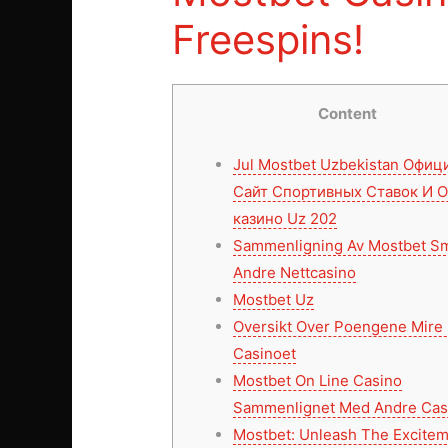
Freespins!
Content
Jul Mostbet Uzbekistan Офи
Сайт Спортивных Ставок И 
казино Uz 202
Sammenligning Av Mostbet S
Andre Nettcasino
Mostbet Uz
Oversikt Over Poengene Mire 
Casinoet
Mostbet On Line Casino
Sammenlignet Med Andre Cas
Mostbet: Unleash The Excite