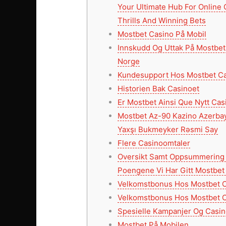
Your Ultimate Hub For Online 
Thrills And Winning Bets
Mostbet Casino På Mobil
Innskudd Og Uttak På Mostbet
Norge
Kundesupport Hos Mostbet C
Historien Bak Casinoet
Er Mostbet Ainsi Que Nytt Cas
Mostbet Az-90 Kazino Azerba
Yaxşı Bukmeyker Rəsmi Say
Flere Casinoomtaler
Oversikt Samt Oppsummering
Poengene Vi Har Gitt Mostbet
Velkomstbonus Hos Mostbet 
Velkomstbonus Hos Mostbet 
Spesielle Kampanjer Og Casin
Mostbet På Mobilen