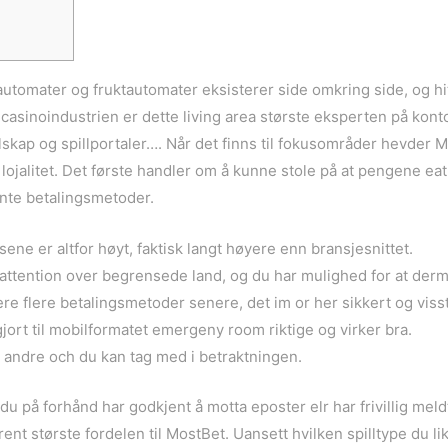
tomater og fruktautomater eksisterer side omkring side, og hitt
 casinoindustrien er dette living area største eksperten på konto
skap og spillportaler…. Når det finns til fokusområder hevder M
mt lojalitet. Det første handler om å kunne stole på at pengene e
ente betalingsmetoder.
ne er altfor høyt, faktisk langt høyere enn bransjesnittet.
 attention over begrensede land, og du har mulighed for at der
ere flere betalingsmetoder senere, det im or her sikkert og visst
gjort til mobilformatet emergeny room riktige og virker bra.
to andre och du kan tag med i betraktningen.
 du på forhånd har godkjent å motta eposter elr har frivillig mel
t største fordelen til MostBet. Uansett hvilken spilltype du li