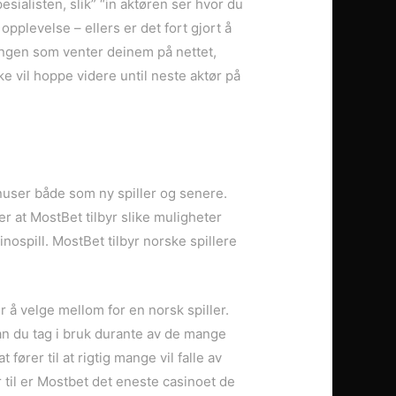
sialisten, slik” “in aktøren ser hvor du
opplevelse – ellers er det fort gjort å
ningen som venter deinem på nettet,
e vil hoppe videre until neste aktør på
nuser både som ny spiller og senere.
er at MostBet tilbyr slike muligheter
ospill. MostBet tilbyr norske spillere
 å velge mellom for en norsk spiller.
an du tag i bruk durante av de mange
fører til at rigtig mange vil falle av
r til er Mostbet det eneste casinoet de