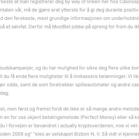
erkeste at man registrerer deg by way of linken her hos Casinospe
talen vår, må de gjøre erat ytterste for å gi deg durante positiv 
 alltid den ferskeste, mest grundige informasjonen om underhold
å et sølvfat. Derfor må MostBet jobbe på spreng for from du ikk
budskampanjer, og du har mulighed for sikre deg flere ulike bo
du få enda flere muligheter til å innkassere belønninger. Vi lik
er odds, samt de som foretrekker spilleautomater og andre casin
 dag.
det, men først og fremst fordi de ikke er så mange andre metoder
 en for oss ukjent betalingsmetode (Perfect Money) eller så k
u i forvejen er bevandret i actually kryptoverdenen, noe vi vet at 
 siden 2009 og” “eies av selskapet Bizbon N. V. Så vidt vi kjenne