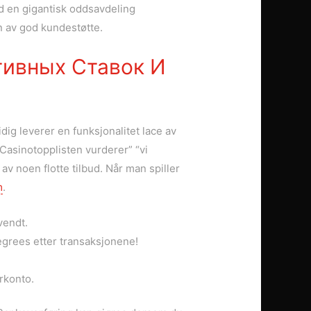
med en gigantisk oddsavdeling
n av god kundestøtte.
тивных Ставок И
ig leverer en funksjonalitet lace av
Casinotopplisten vurderer” “vi
av noen flotte tilbud. Når man spiller
m
.
vendt.
egrees etter transaksjonene!
rkonto.