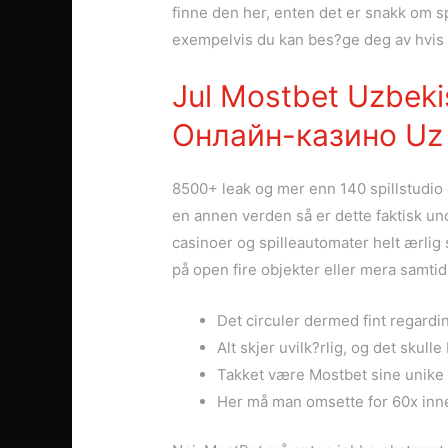
finne den her, enten det er snakk om sp
exempelvis du kan bes?ge deg av hvis 
Jul Mostbet Uzbe
Онлайн-казино Uz
8500+ leak og mer enn 140 spillstudio 
en annen verden så er dette faktisk u
casinoer og spilleautomater helt ærlig s
på open fire objekter eller mera samtid
Det circuler dermed fint regardin
Alt skjer uvilk?rlig, og det sku
Takket være Mostbet sine unike fi
Her må man omsette for 60x innen