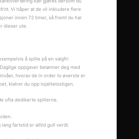
 Bankoverføring kan gjøres dersom du
itt. Vi håper at de vil inkludere flere
sjoner innen 72 timer, så fremt du har
r dieser ute.
xempelvis å spille på en valgfri
net. Daglige oppgaver belønner deg med
nivåer, hvorav de in order to øverste er
t, klatrer du opp lojalitetsstigen.
 ofta dedikerte spillerne.
siden.
ng fartstid er alltid gull verdt.