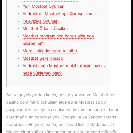
Yeni Mostbet Oyunları
Android-də Mostbet.apk Quraşdırılması
Televiziya Oyunları
Mostbet Ödəniş Üsulları
Mostbet proqramında bonus əldə edə
bilərəmmi?
Mərc limitlərinə görə təsnifat
Mostbet Şəxsi Hesab
Android üçün Mostbet mobil tətbiqini pulsuz
necə yükləmək olar?
Sonra qeydiyyatdan keçin, hesab yaradın və Mostbet az
casino com mərc bonusları əldə edin! Mostbet az 90
güzgülərini və onlayn kazinoları və bukmeker kontekstlərini
axtarmağın ən populyar yolu Google və ya Yandex axtarış
motorudur. Ən yaxşı halda, bir istinad linki istifadə edərək
işləyən bir güzgüyə yönləndirən portalları tapmaq mümkün