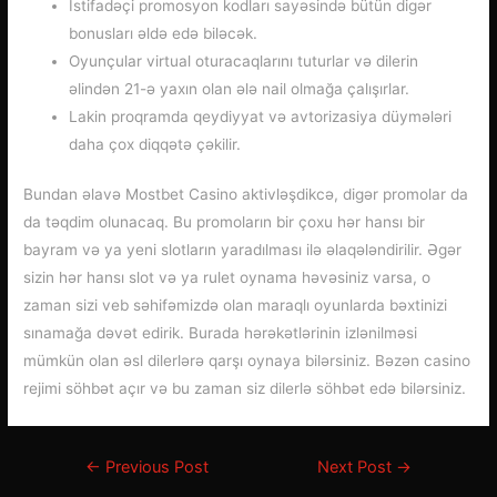
İstifadəçi promosyon kodları sayəsində bütün digər
bonusları əldə edə biləcək.
Oyunçular virtual oturacaqlarını tuturlar və dilerin
əlindən 21-ə yaxın olan ələ nail olmağa çalışırlar.
Lakin proqramda qeydiyyat və avtorizasiya düymələri
daha çox diqqətə çəkilir.
Bundan əlavə Mostbet Casino aktivləşdikcə, digər promolar da
da təqdim olunacaq. Bu promoların bir çoxu hər hansı bir
bayram və ya yeni slotların yaradılması ilə əlaqələndirilir. Əgər
sizin hər hansı slot və ya rulet oynama həvəsiniz varsa, o
zaman sizi veb səhifəmizdə olan maraqlı oyunlarda bəxtinizi
sınamağa dəvət edirik. Burada hərəkətlərinin izlənilməsi
mümkün olan əsl dilerlərə qarşı oynaya bilərsiniz. Bəzən casino
rejimi söhbət açır və bu zaman siz dilerlə söhbət edə bilərsiniz.
Post
←
Previous Post
Next Post
→
navigation