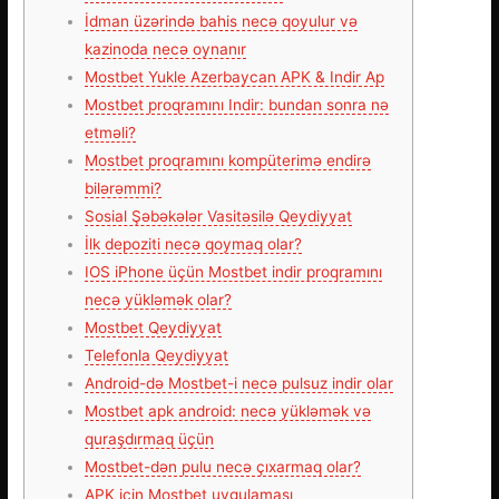
İdman üzərində bahis necə qoyulur və
kazinoda necə oynanır
Mostbet Yukle Azerbaycan APK & Indir Ap
Mostbet proqramını Indir: bundan sonra nə
etməli?
Mostbet proqramını kompüterimə endirə
bilərəmmi?
Sosial Şəbəkələr Vasitəsilə Qeydiyyat
İlk depoziti necə qoymaq olar?
IOS iPhone üçün Mostbet indir proqramını
necə yükləmək olar?
Mostbet Qeydiyyat
Telefonla Qeydiyyat
Android-də Mostbet-i necə pulsuz indir olar
Mostbet apk android: necə yükləmək və
quraşdırmaq üçün
Mostbet-dən pulu necə çıxarmaq olar?
APK için Mostbet uygulaması