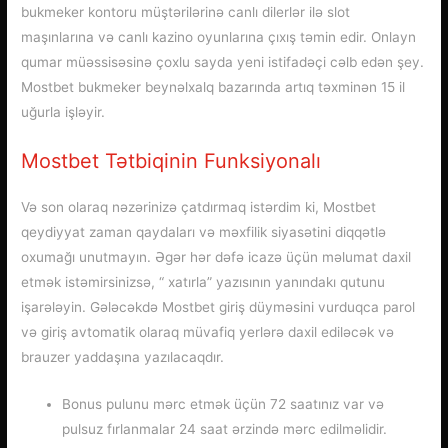
bukmeker kontoru müştərilərinə canlı dilerlər ilə slot
maşınlarına və canlı kazino oyunlarına çıxış təmin edir. Onlayn
qumar müəssisəsinə çoxlu sayda yeni istifadəçi cəlb edən şey.
Mostbet bukmeker beynəlxalq bazarında artıq təxminən 15 il
uğurla işləyir.
Mostbet Tətbiqinin Funksiyonalı
Və son olaraq nəzərinizə çatdırmaq istərdim ki, Mostbet
qeydiyyat zaman qaydaları və məxfilik siyasətini diqqətlə
oxumağı unutmayın. Əgər hər dəfə icazə üçün məlumat daxil
etmək istəmirsinizsə, “ xatırla” yazısının yanındakı qutunu
işarələyin. Gələcəkdə Mostbet giriş düyməsini vurduqca parol
və giriş avtomatik olaraq müvafiq yerlərə daxil ediləcək və
brauzer yaddaşına yazılacaqdır.
Bonus pulunu mərc etmək üçün 72 saatınız var və
pulsuz fırlanmalar 24 saat ərzində mərc edilməlidir.