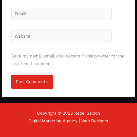
Email*
Website
Save my name, email, and website in this browser for the
next time I comment.
Copyright © 2026 Rebel Saloon
Digital Marketing Agency
|
Web Designer