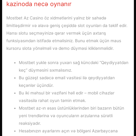
kazinoda necə oynanır
Mostbet Az Casino öz xidmətlərini yalnız bir sahədə
limitləşdirmir və əlavə geniş çeşiddə slot oyunları da təklif edir.
Hansı slotu seçməyinizə qərar vermək üçün axtarış
funksiyasından istifadə etməlisiniz. Bunu etmək üçün maus
kursoru slota yönəlməli və demo düyməsi kliklənməlidir.
Mostbet yukle sonra yuxarı sağ küncdəki “Qeydiyyatdan
keç” düyməsini sıxmalısınız.
Bu güzəşt sadəcə email vasitəsi ilə qeydiyyatdan
keçənlər üçündür.
Bu iki məhsul bir vəzifəni həll edir – mobil cihazlar
vasitəsilə rahat oyun təmin etmək.
Mostbet az-ın əsas üstünlüklərindən biri bazarın bütün
yeni trendlərinə və oyuncuların arzularına sürətli
reaksiyadır.
Hesabınızın ayarlarını açın və bölgəni Azərbaycana