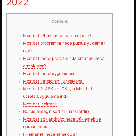
2022
Content
Mostbet iPhone necə qurmaq olar?
Mostbet proqramını necə pulsuz yükləmək
olar?
Mostbet mobil proqramında əmanəti necə
etmək olar?
Mostbet mobil uygulaması
Mostbet Tətbiqinin Funksiyonalı
Mostbet ᐉ APK ve iOS için Mostbet
ücretsiz uygulama indir
Mostbet indirmek
Bonus almağın şərtləri hansılardır?
Mostbet apk android: necə yükləmək və
quraşdırmaq
İlk əmanəti necə etmək olar