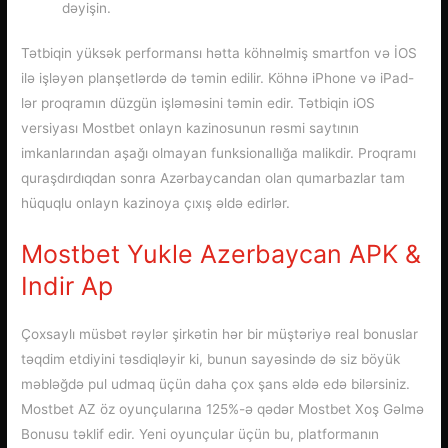
dəyişin.
Tətbiqin yüksək performansı hətta köhnəlmiş smartfon və İOS
ilə işləyən planşetlərdə də təmin edilir. Köhnə iPhone və iPad-
lər proqramın düzgün işləməsini təmin edir. Tətbiqin iOS
versiyası Mostbet onlayn kazinosunun rəsmi saytının
imkanlarından aşağı olmayan funksionallığa malikdir. Proqramı
quraşdırdıqdan sonra Azərbaycandan olan qumarbazlar tam
hüquqlu onlayn kazinoya çıxış əldə edirlər.
Mostbet Yukle Azerbaycan APK &
Indir Ap
Çoxsaylı müsbət rəylər şirkətin hər bir müştəriyə real bonuslar
təqdim etdiyini təsdiqləyir ki, bunun sayəsində də siz böyük
məbləğdə pul udmaq üçün daha çox şans əldə edə bilərsiniz.
Mostbet AZ öz oyunçularına 125%-ə qədər Mostbet Xoş Gəlmə
Bonusu təklif edir. Yeni oyunçular üçün bu, platformanın