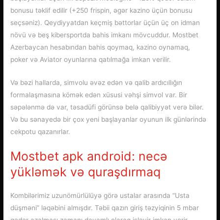
bonusu təklif edilir (+250 frispin, əgər kazino üçün bonusu
seçsəniz). Qeydiyyatdan keçmiş bəttorlar üçün üç on idman
növü və beş kibersportda bahis imkanı mövcuddur. Mostbet
Azerbaycan hesabından bahis qoymaq, kazino oynamaq,
poker və Aviator oyunlarına qatılmağa imkan verilir.
Və bəzi hallarda, simvolu əvəz edən və qalib ardıcıllığın
formalaşmasına kömək edən xüsusi vəhşi simvol var. Bir
səpələnmə də var, təsadüfi görünsə belə qalibiyyət verə bilər.
Və bu sənayedə bir çox yeni başlayanlar oyunun ilk günlərində
cekpotu qazanırlar.
Mostbet apk android: necə
yükləmək və quraşdırmaq
Kombilərimiz uzunömürlülüyə görə ustalar arasında “Usta
düşməni” ləqəbini almışdır. Təbii qazın giriş təzyiqinin 5 mbar