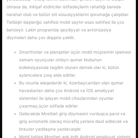
olmasa da, inkişaf etdiricilər istifadəçilərin rahatlığı barədə
narahat olub və bütün stil xüsusiyyətlərini qorumağa çalışıblar.
Tətbiqin başlanğıc səhifəsi mobil saytın əsas səhifəsi ilə çox
bənzəyir. Lakin proqramda qeydiyyat və avtorizasiya
düymələri daha çox diqqətə çəkilir.
Smartfonlar və planşetlər üçün mobil müştərinin işləməsi
zamanı oyunçular onlayn qumar klubunun
kolleksiyasında təqdim olunan demək olar ki, bütün
əyləncələrə çıxış əldə edirlər.
Bu onunla əlaqədardır ki, Azərbaycandan olan qumar
həvəskarları daha çox Android və İOS əməliyyat
sistemləri ilə işləyən mobil cihazlarından oyunlar
çıxarmaq üçün istifadə edirlər.
Gələcəkdə Mostbet giriş düyməsini vurduqca parol və
giriş avtomatik olaraq müvafiq yerlərə daxil ediləcək və
brauzer yaddaşına yazılacaqdır.
Mobil tətbiqi Mostbet apk indir Android əməliyyat sistemi