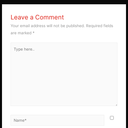
Leave a Comment
Your email address will not be published.
Required fields
are marked
*
Type
here..
Name*