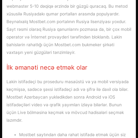
webmaster 5-10 dəqiqə ərzində bir güzgü quracaq. Bu metod
xüsusilə Rusiyadakı qumar portalları arasında populyardır.
Beynəlxalq Mostbet.com portalının Rusiya lisenziyası yoxdur.
Sayt rəsmi olaraq Rusiya qanunlarını pozmasa da, bir çox mobil
operator və İnternet provayderi tərəfindən bloklanıb. Lakin
bahislərin rahatlığı üçün Mostbet.com bukmeker şirkəti
vaxtaşırı yeni güzgüləri tənzimləyir.
İlk əmanəti necə etmək olar
Lakin istifadəçi bu proseduru masaüstü və ya mobil versiyada
keçmişsə, sadəcə şəxsi istifadəçi adı və şifrə ilə daxil ola bilər.
Mostbet Azerbaycan yuklədikdən sonra Android və iOS
istifadəçiləri video və qrafik yayımları izləyə bilərlər. Bunun
üçün Live bölməsinə keçmək və mövcud hadisələri seçmək
lazımdır.
Mostbet saytından daha rahat istifadə etmək üçün siz