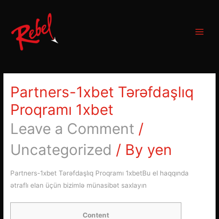
Skip
to
content
Main
Menu
Partners-1xbet Tərəfdaşlıq
Proqramı 1xbet
Leave a Comment
/
Uncategorized
/ By
yen
Partners-1xbet Tərəfdaşlıq Proqramı 1xbet
Bu el haqqında
ətraflı elan üçün bizimlə münasibət saxlayın
Content