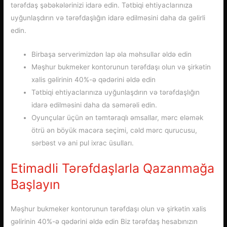
tərəfdaş şəbəkələrinizi idarə edin. Tətbiqi ehtiyaclarınıza
uyğunlaşdırın və tərəfdaşlığın idarə edilməsini daha da gəlirli
edin.
Birbaşa serverimizdən lap əla məhsullar əldə edin
Məşhur bukmeker kontorunun tərəfdaşı olun və şirkətin
xalis gəlirinin 40%-ə qədərini əldə edin
Tətbiqi ehtiyaclarınıza uyğunlaşdırın və tərəfdaşlığın
idarə edilməsini daha da səmərəli edin.
Oyunçular üçün ən təmtəraqlı əmsallar, mərc eləmək
ötrü ən böyük macəra seçimi, cəld mərc qurucusu,
sərbəst və ani pul ixrac üsulları.
Etimadli Tərəfdaşlarla Qazanmağa
Başlayın
Məşhur bukmeker kontorunun tərəfdaşı olun və şirkətin xalis
gəlirinin 40%-ə qədərini əldə edin Biz tərəfdaş hesabınızın