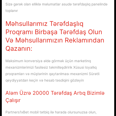
Sizə gərək olan elliklə məlumatlar asudə tərəfdaşlıq panelində
toplanır
Məhsullarımız Tərəfdaşlıq
Proqramı Birbaşa Tərəfdaş Olun
Və Məhsullarımızın Reklamından
Qazanın:
Maksimum konversiya əldə görmək üçün marketinq
mexanizmlərimizi fasiləsiz təkmilləşdiririk Xüsusi loyallıq
proqramları və müştərinin qaytarılması mexanizmi Sürətli
qeydiyyatdan keçin və hesab təsdiqini gözləyin
Aləm Üzrə 20000 Tərəfdaş Artıq Bizimlə
Çalışır
Partners1xBet mobil tətbiq ilə harada olursunuzsa olun,