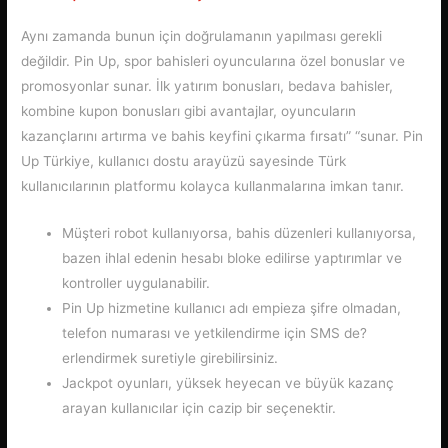
Aynı zamanda bunun için doğrulamanın yapılması gerekli
değildir. Pin Up, spor bahisleri oyuncularına özel bonuslar ve
promosyonlar sunar. İlk yatırım bonusları, bedava bahisler,
kombine kupon bonusları gibi avantajlar, oyuncuların
kazançlarını artırma ve bahis keyfini çıkarma fırsatı” “sunar. Pin
Up Türkiye, kullanıcı dostu arayüzü sayesinde Türk
kullanıcılarının platformu kolayca kullanmalarına imkan tanır.
Müşteri robot kullanıyorsa, bahis düzenleri kullanıyorsa,
bazen ihlal edenin hesabı bloke edilirse yaptırımlar ve
kontroller uygulanabilir.
Pin Up hizmetine kullanıcı adı empieza şifre olmadan,
telefon numarası ve yetkilendirme için SMS de?
erlendirmek suretiyle girebilirsiniz.
Jackpot oyunları, yüksek heyecan ve büyük kazanç
arayan kullanıcılar için cazip bir seçenektir.