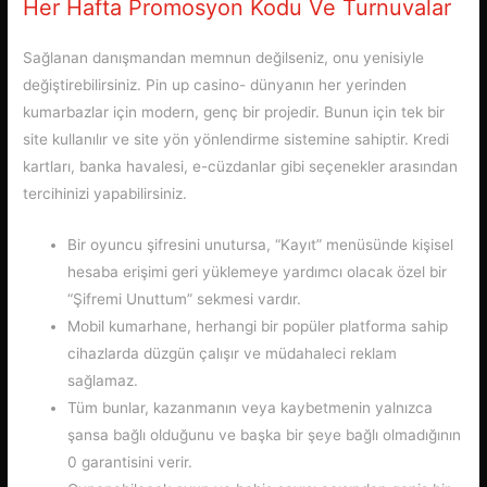
Her Hafta Promosyon Kodu Ve Turnuvalar
Sağlanan danışmandan memnun değilseniz, onu yenisiyle
değiştirebilirsiniz. Pin up casino- dünyanın her yerinden
kumarbazlar için modern, genç bir projedir. Bunun için tek bir
site kullanılır ve site yön yönlendirme sistemine sahiptir. Kredi
kartları, banka havalesi, e-cüzdanlar gibi seçenekler arasından
tercihinizi yapabilirsiniz.
Bir oyuncu şifresini unutursa, “Kayıt” menüsünde kişisel
hesaba erişimi geri yüklemeye yardımcı olacak özel bir
“Şifremi Unuttum” sekmesi vardır.
Mobil kumarhane, herhangi bir popüler platforma sahip
cihazlarda düzgün çalışır ve müdahaleci reklam
sağlamaz.
Tüm bunlar, kazanmanın veya kaybetmenin yalnızca
şansa bağlı olduğunu ve başka bir şeye bağlı olmadığının
0 garantisini verir.