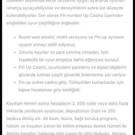
özellikleri sayesinde kendi tarzlarına uygun ayarlarda oyunları
rahatça oynayabiliyorlar ve deneyimlerini sobre üst düzeyde
kullanabiliyorlar. Son olarak Pin number Up Casino üzerinden
erişilebilen oyun çeşitliliğine değinelim.
Resmi web sitesini, mobil versiyonu ve Pin-up aynasını
ziyaret etmeyi teklif ediyoruz.
Zorunlu kayıtlar ve para yatırma olmadan, tam
teşekküllü bir oyun empieza bahis eğlencesi sunulur.
Pin Up Casino, oyuncuların paralarını ve kişisel bilgilerini
güvende tutmak çeşitli güvenlik önlemlerine yer veriyor.
Pin up online casino giriş, Türkiye’den kumarbazlar için
kişisel hesabınıza giriş özelliğidir.
Kayıttan hemen sonra hesaplarını 2. 000 ruble veya daha fazla
miktarda yenileyen oyuncular, depozitonun 0’sini ve 250
bedava dönüş alır. Alt kısım, lisans, bağlı kuruluş programı,
hüküm ve koşulları içeren bir bölüm empieza destek hizmeti ile
iletişim kanalları hakkında bilgi içeren bir bilgi bloğudur. Merkez