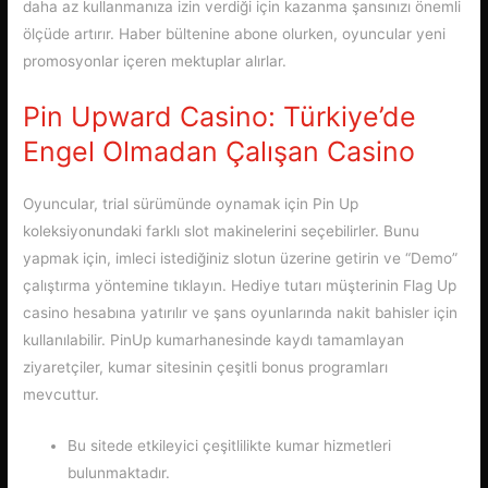
daha az kullanmanıza izin verdiği için kazanma şansınızı önemli
ölçüde artırır. Haber bültenine abone olurken, oyuncular yeni
promosyonlar içeren mektuplar alırlar.
Pin Upward Casino: Türkiye’de
Engel Olmadan Çalışan Casino
Oyuncular, trial sürümünde oynamak için Pin Up
koleksiyonundaki farklı slot makinelerini seçebilirler. Bunu
yapmak için, imleci istediğiniz slotun üzerine getirin ve “Demo”
çalıştırma yöntemine tıklayın. Hediye tutarı müşterinin Flag Up
casino hesabına yatırılır ve şans oyunlarında nakit bahisler için
kullanılabilir. PinUp kumarhanesinde kaydı tamamlayan
ziyaretçiler, kumar sitesinin çeşitli bonus programları
mevcuttur.
Bu sitede etkileyici çeşitlilikte kumar hizmetleri
bulunmaktadır.