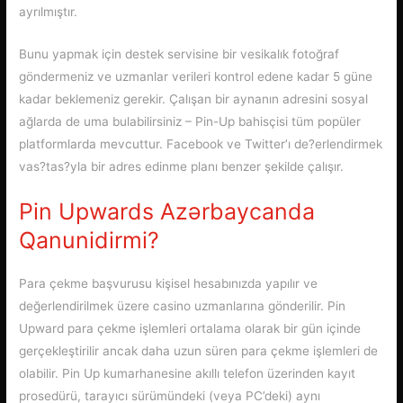
ayrılmıştır.
Bunu yapmak için destek servisine bir vesikalık fotoğraf
göndermeniz ve uzmanlar verileri kontrol edene kadar 5 güne
kadar beklemeniz gerekir. Çalışan bir aynanın adresini sosyal
ağlarda de uma bulabilirsiniz – Pin-Up bahisçisi tüm popüler
platformlarda mevcuttur. Facebook ve Twitter’ı de?erlendirmek
vas?tas?yla bir adres edinme planı benzer şekilde çalışır.
Pin Upwards Azərbaycanda
Qanunidirmi?
Para çekme başvurusu kişisel hesabınızda yapılır ve
değerlendirilmek üzere casino uzmanlarına gönderilir. Pin
Upward para çekme işlemleri ortalama olarak bir gün içinde
gerçekleştirilir ancak daha uzun süren para çekme işlemleri de
olabilir. Pin Up kumarhanesine akıllı telefon üzerinden kayıt
prosedürü, tarayıcı sürümündeki (veya PC’deki) aynı