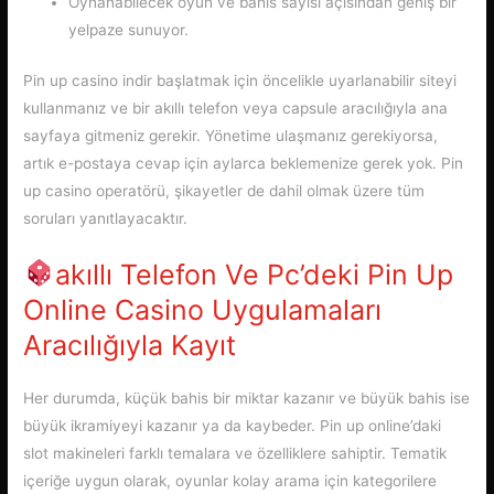
Oynanabilecek oyun ve bahis sayısı açısından geniş bir
yelpaze sunuyor.
Pin up casino indir başlatmak için öncelikle uyarlanabilir siteyi
kullanmanız ve bir akıllı telefon veya capsule aracılığıyla ana
sayfaya gitmeniz gerekir. Yönetime ulaşmanız gerekiyorsa,
artık e-postaya cevap için aylarca beklemenize gerek yok. Pin
up casino operatörü, şikayetler de dahil olmak üzere tüm
soruları yanıtlayacaktır.
akıllı Telefon Ve Pc’deki Pin Up
Online Casino Uygulamaları
Aracılığıyla Kayıt
Her durumda, küçük bahis bir miktar kazanır ve büyük bahis ise
büyük ikramiyeyi kazanır ya da kaybeder. Pin up online’daki
slot makineleri farklı temalara ve özelliklere sahiptir. Tematik
içeriğe uygun olarak, oyunlar kolay arama için kategorilere