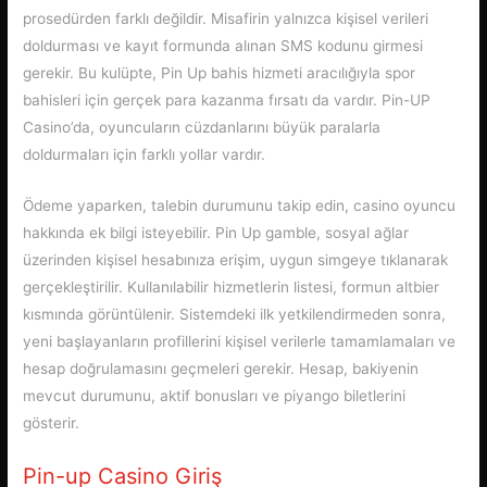
prosedürden farklı değildir. Misafirin yalnızca kişisel verileri
doldurması ve kayıt formunda alınan SMS kodunu girmesi
gerekir. Bu kulüpte, Pin Up bahis hizmeti aracılığıyla spor
bahisleri için gerçek para kazanma fırsatı da vardır. Pin-UP
Casino’da, oyuncuların cüzdanlarını büyük paralarla
doldurmaları için farklı yollar vardır.
Ödeme yaparken, talebin durumunu takip edin, casino oyuncu
hakkında ek bilgi isteyebilir. Pin Up gamble, sosyal ağlar
üzerinden kişisel hesabınıza erişim, uygun simgeye tıklanarak
gerçekleştirilir. Kullanılabilir hizmetlerin listesi, formun altbier
kısmında görüntülenir. Sistemdeki ilk yetkilendirmeden sonra,
yeni başlayanların profillerini kişisel verilerle tamamlamaları ve
hesap doğrulamasını geçmeleri gerekir. Hesap, bakiyenin
mevcut durumunu, aktif bonusları ve piyango biletlerini
gösterir.
Pin-up Casino Giriş