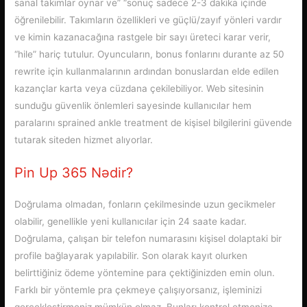
sanal takımlar oynar ve” “sonuç sadece 2-3 dakika içinde
öğrenilebilir. Takımların özellikleri ve güçlü/zayıf yönleri vardır
ve kimin kazanacağına rastgele bir sayı üreteci karar verir,
“hile” hariç tutulur. Oyuncuların, bonus fonlarını durante az 50
rewrite için kullanmalarının ardından bonuslardan elde edilen
kazançlar karta veya cüzdana çekilebiliyor. Web sitesinin
sunduğu güvenlik önlemleri sayesinde kullanıcılar hem
paralarını sprained ankle treatment de kişisel bilgilerini güvende
tutarak siteden hizmet alıyorlar.
Pin Up 365 Nədir?
Doğrulama olmadan, fonların çekilmesinde uzun gecikmeler
olabilir, genellikle yeni kullanıcılar için 24 saate kadar.
Doğrulama, çalışan bir telefon numarasını kişisel dolaptaki bir
profile bağlayarak yapılabilir. Son olarak kayıt olurken
belirttiğiniz ödeme yöntemine para çektiğinizden emin olun.
Farklı bir yöntemle pra çekmeye çalışıyorsanız, işleminizi