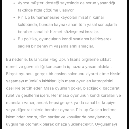
Ayrıca müşteri desteği sayesinde de sorun yaşandığı
takdirde hızla çözüme ulaşıyor.
Pin Up kumarhanesine kaydolan misafir, kumar
kulübünde, bundan kaynaklanan tüm yasal sonuçlarla
beraber sanal bir hizmet sözleşmesi imzalar.
Bu politika, oyuncuların kendi sınırlarını belirleyerek
sağlıklı bir deneyim yaşamalarını amaçlar.
Bu nedenle, kullanıcılar Flag Up’un lisans bilgilerine dikkat
etmeli ve güvenilirliği konusunda iç huzuru yaşamalıdırlar.
Birçok oyuncu, gerçek bir casino salonunu ziyaret etme hissini
yaşamayı mümkün kıldıkları için masa oyunları kategorisini
özellikle tercih eder. Masa oyunları poker, blackjack, baccarat,
rulet ve çeşitlerini içerir. Her masa oyununun kendi kuralları ve
nüansları vardır, ancak hepsi gerçek ya da sanal bir krupiye
veya diğer rakiplerle beraber oynanır. Pin-up Casino indirme
işleminden sonra, tüm şartlar ve koşullar da onaylanınca,
uygulama otomatik olarak cihaza yüklenecektir. Uygulamayı