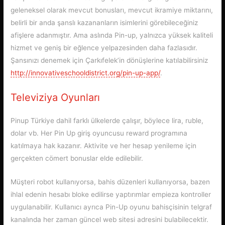
geleneksel olarak mevcut bonusları, mevcut ikramiye miktarını,
belirli bir anda şanslı kazananların isimlerini görebileceğiniz
afişlere adanmıştır. Ama aslında Pin-up, yalnızca yüksek kaliteli
hizmet ve geniş bir eğlence yelpazesinden daha fazlasıdır.
Şansınızı denemek için Çarkıfelek’in dönüşlerine katılabilirsiniz
http://innovativeschooldistrict.org/pin-up-app/
.
Televiziya Oyunları
Pinup Türkiye dahil farklı ülkelerde çalışır, böylece lira, ruble,
dolar vb. Her Pin Up giriş oyuncusu reward programına
katılmaya hak kazanır. Aktivite ve her hesap yenileme için
gerçekten cömert bonuslar elde edilebilir.
Müşteri robot kullanıyorsa, bahis düzenleri kullanıyorsa, bazen
ihlal edenin hesabı bloke edilirse yaptırımlar empieza kontroller
uygulanabilir. Kullanıcı ayrıca Pin-Up oyunu bahisçisinin telgraf
kanalında her zaman güncel web sitesi adresini bulabilecektir.