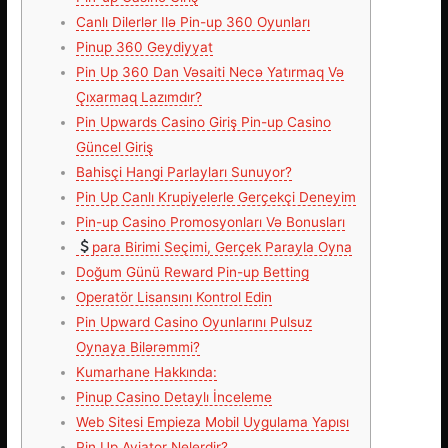
Canlı Dilerlər Ilə Pin-up 360 Oyunları
Pinup 360 Geydiyyat
Pin Up 360 Dan Vəsaiti Necə Yatırmaq Və
Çıxarmaq Lazımdır?
Pin Upwards Casino Giriş Pin-up Casino
Güncel Giriş
Bahisçi Hangi Parlayları Sunuyor?
Pin Up Canlı Krupiyelerle Gerçekçi Deneyim
Pin-up Casino Promosyonları Və Bonusları
para Birimi Seçimi, Gerçek Parayla Oyna
Doğum Günü Reward Pin-up Betting
Operatör Lisansını Kontrol Edin
Pin Upward Casino Oyunlarını Pulsuz
Oynaya Bilərəmmi?
Kumarhane Hakkında:
Pinup Casino Detaylı İnceleme
Web Sitesi Empieza Mobil Uygulama Yapısı
Pin Up Aviator Nelerdir?