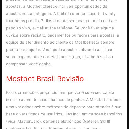
apostas, a Mostbet oferece incríveis oportunidades de
apostas nesta categoria. A tablado oferece suporte twenty
four horas por dia, 7 dias durante semana, por meio de bate-
papo ao vivo, e-mail at the telefone. Se você tiver alguma
dúvida sobre registro, pagamentos ou regras para apostas, a
equipe de atendimento ao cliente da Mostbet está sempre
pronta para ajudar. Você pode apostar utilizando as linhas
sobre pagamento e carretéis neste jogo, elizabeth se isso
compensar, você ganha.
Mostbet Brasil Revisão
Essas promoções proporcionam que você suba seu capital
inicial e aumente suas chances de ganhar. A Mostbet oferece
uma variedade sobre métodos de deposito para atender à sua
base diversificada de usuários. Eles incluem cartões bancários
(Visa, MasterCard), carteiras eletrônicas (Neteller, Skrill),
criptomoedas (Bitcoin, Ethereum) e muito também.