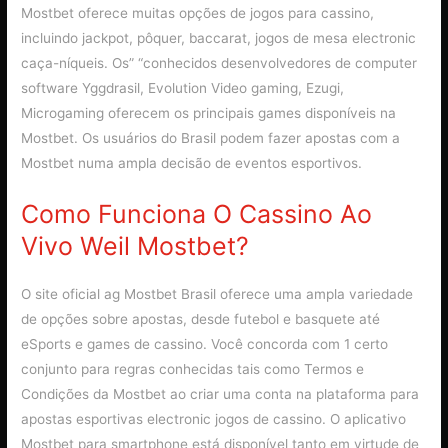
Mostbet oferece muitas opções de jogos para cassino,
incluindo jackpot, pôquer, baccarat, jogos de mesa electronic
caça-níqueis. Os” “conhecidos desenvolvedores de computer
software Yggdrasil, Evolution Video gaming, Ezugi,
Microgaming oferecem os principais games disponíveis na
Mostbet. Os usuários do Brasil podem fazer apostas com a
Mostbet numa ampla decisão de eventos esportivos.
Como Funciona O Cassino Ao
Vivo Weil Mostbet?
O site oficial ag Mostbet Brasil oferece uma ampla variedade
de opções sobre apostas, desde futebol e basquete até
eSports e games de cassino. Você concorda com 1 certo
conjunto para regras conhecidas tais como Termos e
Condições da Mostbet ao criar uma conta na plataforma para
apostas esportivas electronic jogos de cassino. O aplicativo
Mostbet para smartphone está disponível tanto em virtude de