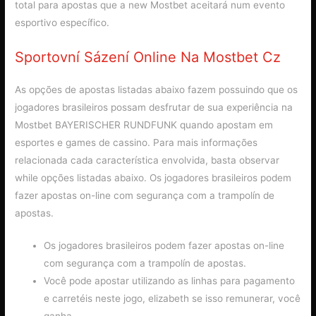
total para apostas que a new Mostbet aceitará num evento
esportivo específico.
Sportovní Sázení Online Na Mostbet Cz
As opções de apostas listadas abaixo fazem possuindo que os
jogadores brasileiros possam desfrutar de sua experiência na
Mostbet BAYERISCHER RUNDFUNK quando apostam em
esportes e games de cassino. Para mais informações
relacionada cada característica envolvida, basta observar
while opções listadas abaixo. Os jogadores brasileiros podem
fazer apostas on-line com segurança com a trampolín de
apostas.
Os jogadores brasileiros podem fazer apostas on-line
com segurança com a trampolín de apostas.
Você pode apostar utilizando as linhas para pagamento
e carretéis neste jogo, elizabeth se isso remunerar, você