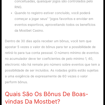
conceituadas, quaisquer jogos são controlados pelo
RNG.
Quando to registro estiver concluído, você poderá
começar a jogar seus” “jogos favoritos e envidar em
eventos esportivos, aproveitando todos os benefícios
da Mostbet Casino.
Dentro de 30 dias após receber um bônus, você tem que
apostar 5 vezes o valor do bônus para ter a possibilidade de
retirá-lo para tua conta pessoal. O número mínimo de eventos
no acumulador deve ter coeficientes de pelo minimo 1, 40,
electronic não há remate pro número sobre eventos que tem a
possibilidade de ser incluídos. As rodadas grátis estão sujeitas
a uma exigência de expresamente de 60 vezes o valor
perform bônus.
Quais São Os Bônus De Boas-
vindas Da Mostbet?