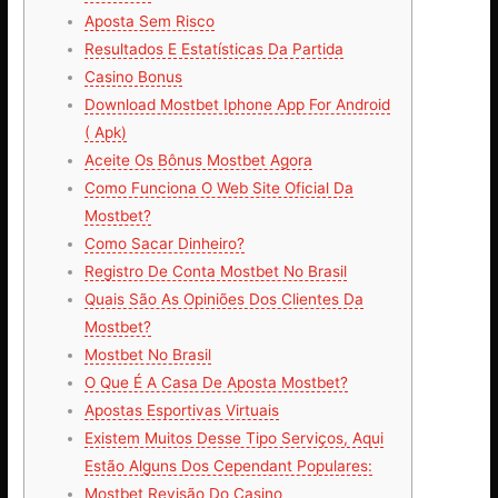
Aposta Sem Risco
Resultados E Estatísticas Da Partida
Casino Bonus
Download Mostbet Iphone App For Android
( Apk)
Aceite Os Bônus Mostbet Agora
Como Funciona O Web Site Oficial Da
Mostbet?
Como Sacar Dinheiro?
Registro De Conta Mostbet No Brasil
Quais São As Opiniões Dos Clientes Da
Mostbet?
Mostbet No Brasil
O Que É A Casa De Aposta Mostbet?
Apostas Esportivas Virtuais
Existem Muitos Desse Tipo Serviços, Aqui
Estão Alguns Dos Cependant Populares:
Mostbet Revisão Do Casino