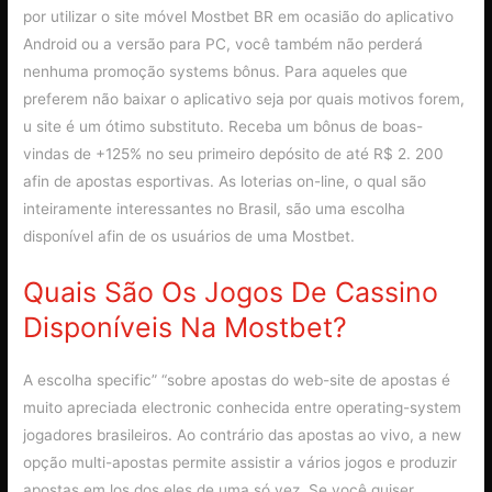
por utilizar o site móvel Mostbet BR em ocasião do aplicativo
Android ou a versão para PC, você também não perderá
nenhuma promoção systems bônus. Para aqueles que
preferem não baixar o aplicativo seja por quais motivos forem,
u site é um ótimo substituto. Receba um bônus de boas-
vindas de +125% no seu primeiro depósito de até R$ 2. 200
afin de apostas esportivas. As loterias on-line, o qual são
inteiramente interessantes no Brasil, são uma escolha
disponível afin de os usuários de uma Mostbet.
Quais São Os Jogos De Cassino
Disponíveis Na Mostbet?
A escolha specific” “sobre apostas do web-site de apostas é
muito apreciada electronic conhecida entre operating-system
jogadores brasileiros. Ao contrário das apostas ao vivo, a new
opção multi-apostas permite assistir a vários jogos e produzir
apostas em los dos eles de uma só vez. Se você quiser