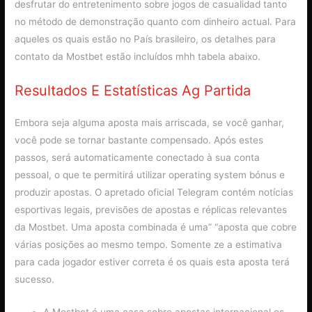
desfrutar do entretenimento sobre jogos de casualidad tanto
no método de demonstração quanto com dinheiro actual. Para
aqueles os quais estão no País brasileiro, os detalhes para
contato da Mostbet estão incluídos mhh tabela abaixo.
Resultados E Estatísticas Ag Partida
Embora seja alguma aposta mais arriscada, se você ganhar,
você pode se tornar bastante compensado. Após estes
passos, será automaticamente conectado à sua conta
pessoal, o que te permitirá utilizar operating system bónus e
produzir apostas. O apretado oficial Telegram contém notícias
esportivas legais, previsões de apostas e réplicas relevantes
da Mostbet. Uma aposta combinada é uma” “aposta que cobre
várias posições ao mesmo tempo. Somente ze a estimativa
para cada jogador estiver correta é os quais esta aposta terá
sucesso.