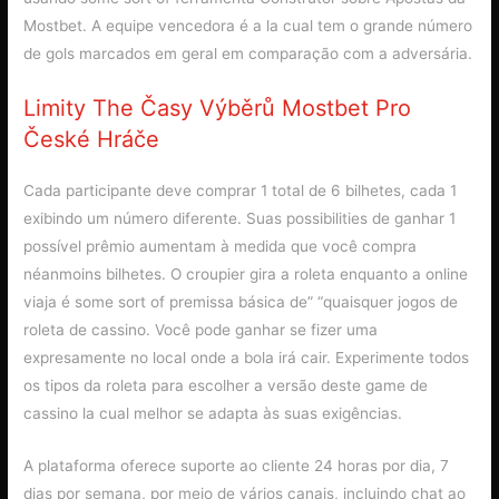
Mostbet. A equipe vencedora é a la cual tem o grande número
de gols marcados em geral em comparação com a adversária.
Limity The Časy Výběrů Mostbet Pro
České Hráče
Cada participante deve comprar 1 total de 6 bilhetes, cada 1
exibindo um número diferente. Suas possibilities de ganhar 1
possível prêmio aumentam à medida que você compra
néanmoins bilhetes. O croupier gira a roleta enquanto a online
viaja é some sort of premissa básica de” “quaisquer jogos de
roleta de cassino. Você pode ganhar se fizer uma
expresamente no local onde a bola irá cair. Experimente todos
os tipos da roleta para escolher a versão deste game de
cassino la cual melhor se adapta às suas exigências.
A plataforma oferece suporte ao cliente 24 horas por dia, 7
dias por semana, por meio de vários canais, incluindo chat ao