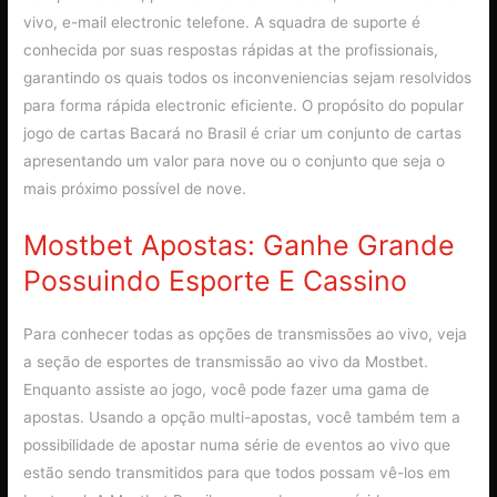
vivo, e-mail electronic telefone. A squadra de suporte é
conhecida por suas respostas rápidas at the profissionais,
garantindo os quais todos os inconveniencias sejam resolvidos
para forma rápida electronic eficiente. O propósito do popular
jogo de cartas Bacará no Brasil é criar um conjunto de cartas
apresentando um valor para nove ou o conjunto que seja o
mais próximo possível de nove.
Mostbet Apostas: Ganhe Grande
Possuindo Esporte E Cassino
Para conhecer todas as opções de transmissões ao vivo, veja
a seção de esportes de transmissão ao vivo da Mostbet.
Enquanto assiste ao jogo, você pode fazer uma gama de
apostas. Usando a opção multi-apostas, você também tem a
possibilidade de apostar numa série de eventos ao vivo que
estão sendo transmitidos para que todos possam vê-los em