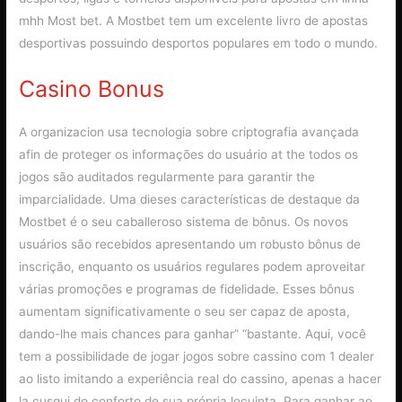
mhh Most bet. A Mostbet tem um excelente livro de apostas
desportivas possuindo desportos populares em todo o mundo.
Casino Bonus
A organizacion usa tecnologia sobre criptografia avançada
afin de proteger os informações do usuário at the todos os
jogos são auditados regularmente para garantir the
imparcialidade. Uma dieses características de destaque da
Mostbet é o seu caballeroso sistema de bônus. Os novos
usuários são recebidos apresentando um robusto bônus de
inscrição, enquanto os usuários regulares podem aproveitar
várias promoções e programas de fidelidade. Esses bônus
aumentam significativamente o seu ser capaz de aposta,
dando-lhe mais chances para ganhar” “bastante. Aqui, você
tem a possibilidade de jogar jogos sobre cassino com 1 dealer
ao listo imitando a experiência real do cassino, apenas a hacer
la cusqui do conforto de sua própria locuinta. Para ganhar ao