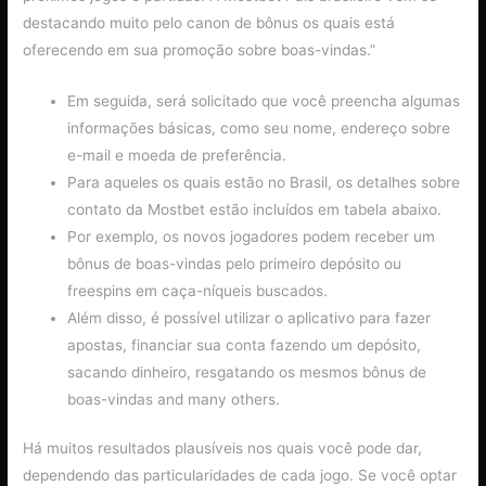
destacando muito pelo canon de bônus os quais está
oferecendo em sua promoção sobre boas-vindas.”
Em seguida, será solicitado que você preencha algumas
informações básicas, como seu nome, endereço sobre
e-mail e moeda de preferência.
Para aqueles os quais estão no Brasil, os detalhes sobre
contato da Mostbet estão incluídos em tabela abaixo.
Por exemplo, os novos jogadores podem receber um
bônus de boas-vindas pelo primeiro depósito ou
freespins em caça-níqueis buscados.
Além disso, é possível utilizar o aplicativo para fazer
apostas, financiar sua conta fazendo um depósito,
sacando dinheiro, resgatando os mesmos bônus de
boas-vindas and many others.
Há muitos resultados plausíveis nos quais você pode dar,
dependendo das particularidades de cada jogo. Se você optar