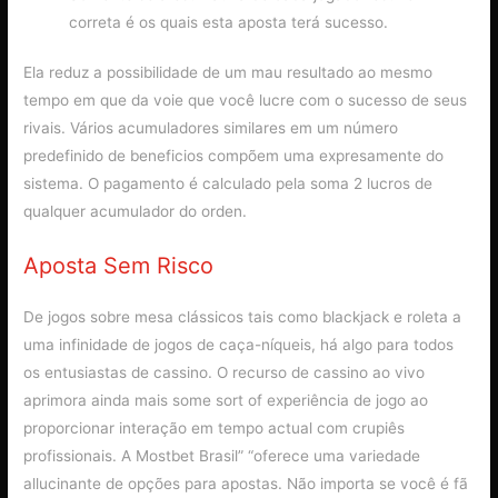
correta é os quais esta aposta terá sucesso.
Ela reduz a possibilidade de um mau resultado ao mesmo
tempo em que da voie que você lucre com o sucesso de seus
rivais. Vários acumuladores similares em um número
predefinido de beneficios compõem uma expresamente do
sistema. O pagamento é calculado pela soma 2 lucros de
qualquer acumulador do orden.
Aposta Sem Risco
De jogos sobre mesa clássicos tais como blackjack e roleta a
uma infinidade de jogos de caça-níqueis, há algo para todos
os entusiastas de cassino. O recurso de cassino ao vivo
aprimora ainda mais some sort of experiência de jogo ao
proporcionar interação em tempo actual com crupiês
profissionais. A Mostbet Brasil” “oferece uma variedade
allucinante de opções para apostas. Não importa se você é fã