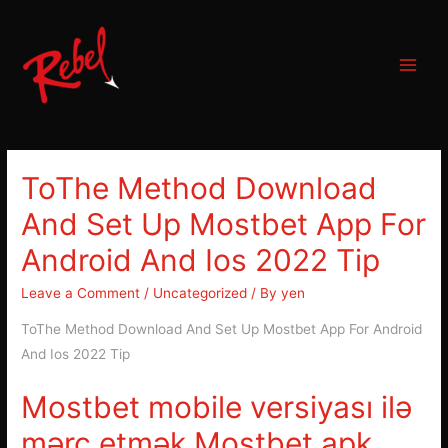
Skip
to
content
Main
Menu
ToThe Method Download
And Set Up Mostbet App For
Android And Ios 2022 Tip
Leave a Comment
/
Uncategorized
/ By
yen
ToThe Method Download And Set Up Mostbet App For Android
And Ios 2022 Tip
Mostbet mobile versiyası ilə
mərc etmək Mostbet apk