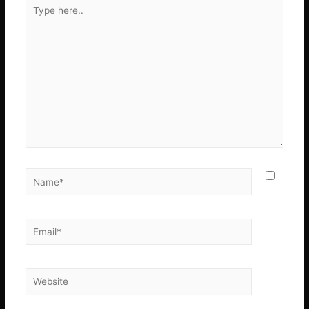
Type
here..
Name*
Email*
Website