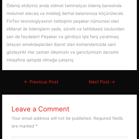
Ödəniş etdiyiniz anda xidmət təminatçısı ödəniş barəsində
məlumat alacaq və məbləğ dərhal balansınıza köçürüləcək.
FinTex texnologiyasının tətbiqinin peşəkar nümunəsi olan
eManat ilə ödənişlərin sadə, sürətli və təhlükəsiz üsulundan
sən də faydalan! Peşəkar və gördüyü işlə fərq yaratmaq
istəyən əməkdaşlardan ibarət olan komandamızda səni
gözləyirik! Hər zaman ölkəmizin və gəncliyimizin davamlı
inkişafına qatqıda olmağa çalışırıq
Post
←
Previous Post
Next Post
→
navigation
Leave a Comment
Your email address will not be published.
Required fields
are marked
*