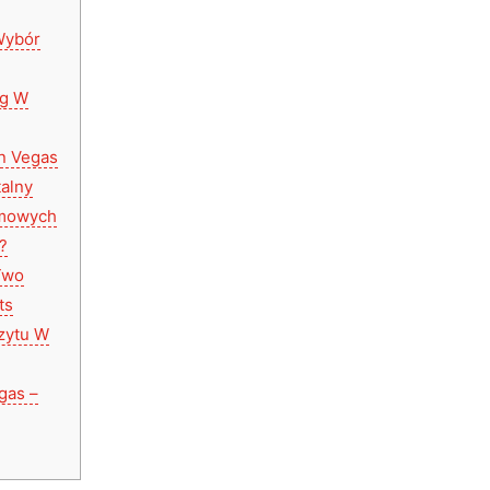
Wybór
ng W
n Vegas
alny
rmowych
?
Two
ts
zytu W
gas –