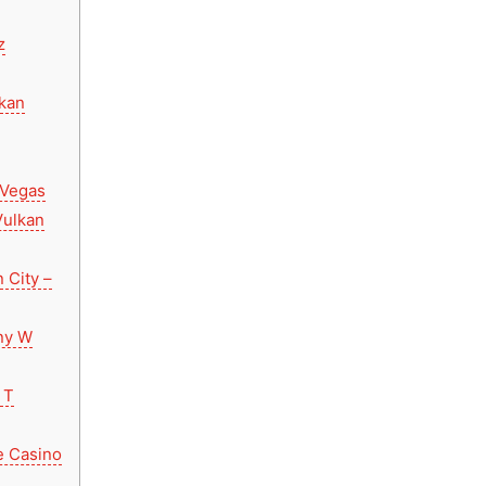
z
kan
 Vegas
Vulkan
 City –
ny W
 T
e Casino