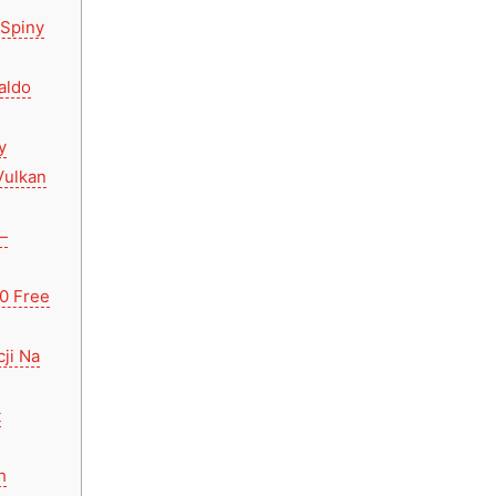
Spiny
aldo
y
Vulkan
—
0 Free
ji Na
t
h