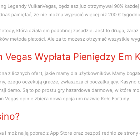
anding Legendy VulkanVegas, będziesz już otrzymywał 90% każd
dnak pamiętać, że nie można wypłacić więcej niż 200 € tygodn
etody, która działa em podobnej zasadzie. Jest to druga, zaraz
ów metoda płatości. Ale za to możesz otrzymać wszystkie wygr
an Vegas Wypłata Pieniędzy Em 
a z licznych ofert, jakie mamy dla użytkowników. Mamy bogate
y, czego oczekują gracze, zwłaszcza ci początkujący. Kasyno o
rsji demo. Są to po prostu gry hazardowe darmowe, w które moż
kan Vegas opinie zbiera nowa opcja um nazwie Koło Fortuny.
sino?
 i moż na ją pobrać z App Store oraz bezpoś rednio ze strony 