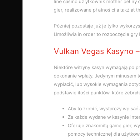
line casino uż ytkownik mother peł ny 
gier, realizowane pł atnoś ci a takż at t
Później pozostaje już je tylko wykorzy
Umożliwia in order to rozpoczęcie gry
Vulkan Vegas Kasyno –
Niektóre witryny kasyn wymagają po pro
dokonanie wpłaty. Jedynym minusem teg
wypłacić, lub wysokie wymagania doty
podstawie ilości punktów, które zebrał
Aby to zrobić, wystarczy wpisać 
Za każde wydane w kasynie inter
Oferuje znakomitą gamę gier, wy
pomocy technicznej dla użytkow