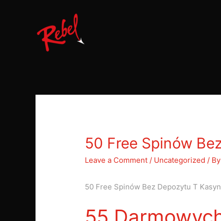
Skip
to
content
50 Free Spinów Be
Leave a Comment
/
Uncategorized
/ B
50 Free Spinów Bez Depozytu T Kasyn
55 Darmowych