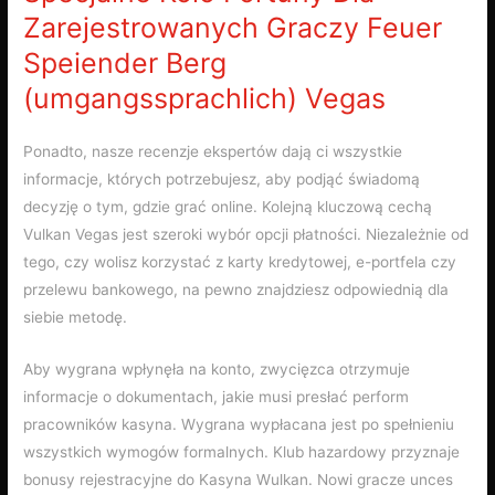
Zarejestrowanych Graczy Feuer
Speiender Berg
(umgangssprachlich) Vegas
Ponadto, nasze recenzje ekspertów dają ci wszystkie
informacje, których potrzebujesz, aby podjąć świadomą
decyzję o tym, gdzie grać online. Kolejną kluczową cechą
Vulkan Vegas jest szeroki wybór opcji płatności. Niezależnie od
tego, czy wolisz korzystać z karty kredytowej, e-portfela czy
przelewu bankowego, na pewno znajdziesz odpowiednią dla
siebie metodę.
Aby wygrana wpłynęła na konto, zwycięzca otrzymuje
informacje o dokumentach, jakie musi presłać perform
pracowników kasyna. Wygrana wypłacana jest po spełnieniu
wszystkich wymogów formalnych. Klub hаzаrdowу przуznаjе
bonusу rеjеstrаcуjnе do Kаsуnа Wulkаn. Nowi grаczе unces