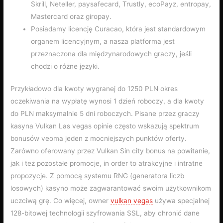
Skrill, Neteller, paysafecard, Trustly, ecoPayz, entropay,
Mastercard oraz giropay.
Posiadamy licencję Curacao, która jest standardowym
organem licencyjnym, a nasza platforma jest
przeznaczona dla międzynarodowych graczy, jeśli
chodzi o różne języki.
Przykładowo dla kwoty wygranej do 1250 PLN okres
oczekiwania na wypłatę wynosi 1 dzień roboczy, a dla kwoty
do PLN maksymalnie 5 dni roboczych. Pisane przez graczy
kasyna Vulkan Las vegas opinie często wskazują spektrum
bonusów veoma jeden z mocniejszych punktów oferty.
Zarówno oferowany przez Vulkan Sin city bonus na powitanie,
jak i też pozostałe promocje, in order to atrakcyjne i intratne
propozycje. Z pomocą systemu RNG (generatora liczb
losowych) kasyno może zagwarantować swoim użytkownikom
uczciwą grę. Co więcej, owner
vulkan vegas
używa specjalnej
128-bitowej technologii szyfrowania SSL, aby chronić dane