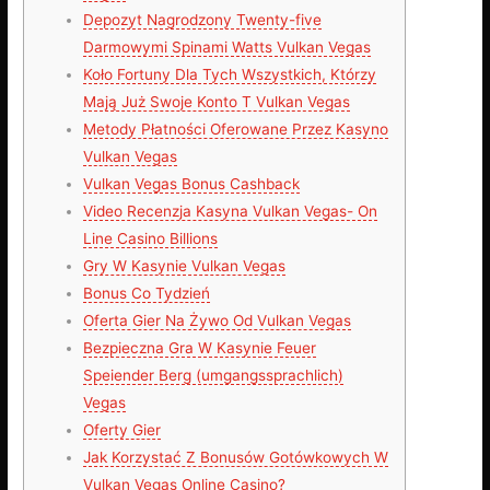
Depozyt Nagrodzony Twenty-five
Darmowymi Spinami Watts Vulkan Vegas
Koło Fortuny Dla Tych Wszystkich, Którzy
Mają Już Swoje Konto T Vulkan Vegas
Metody Płatności Oferowane Przez Kasyno
Vulkan Vegas
Vulkan Vegas Bonus Cashback
Video Recenzja Kasyna Vulkan Vegas- On
Line Casino Billions
Gry W Kasynie Vulkan Vegas
Bonus Co Tydzień
Oferta Gier Na Żywo Od Vulkan Vegas
Bezpieczna Gra W Kasynie Feuer
Speiender Berg (umgangssprachlich)
Vegas
Oferty Gier
Jak Korzystać Z Bonusów Gotówkowych W
Vulkan Vegas Online Casino?