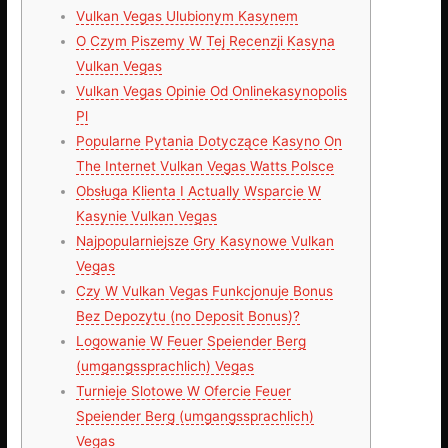
Vulkan Vegas Ulubionym Kasynem
O Czym Piszemy W Tej Recenzji Kasyna
Vulkan Vegas
Vulkan Vegas Opinie Od Onlinekasynopolis
Pl
Popularne Pytania Dotyczące Kasyno On
The Internet Vulkan Vegas Watts Polsce
Obsługa Klienta I Actually Wsparcie W
Kasynie Vulkan Vegas
Najpopularniejsze Gry Kasynowe Vulkan
Vegas
Czy W Vulkan Vegas Funkcjonuje Bonus
Bez Depozytu (no Deposit Bonus)?
Logowanie W Feuer Speiender Berg
(umgangssprachlich) Vegas
Turnieje Slotowe W Ofercie Feuer
Speiender Berg (umgangssprachlich)
Vegas