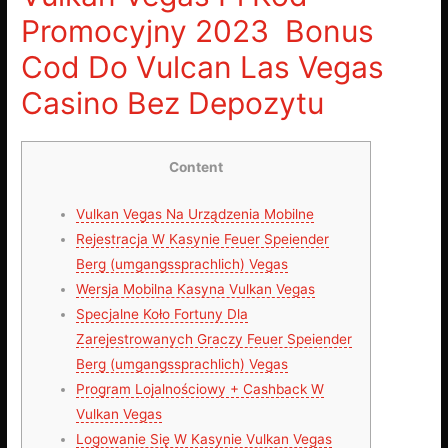
Promocyjny 2023 ️ Bonus
Cod Do Vulcan Las Vegas
Casino Bez Depozytu
Content
Vulkan Vegas Na Urządzenia Mobilne
Rejestracja W Kasynie Feuer Speiender
Berg (umgangssprachlich) Vegas
Wersja Mobilna Kasyna Vulkan Vegas
Specjalne Koło Fortuny Dla
Zarejestrowanych Graczy Feuer Speiender
Berg (umgangssprachlich) Vegas
Program Lojalnościowy + Cashback W
Vulkan Vegas
Logowanie Się W Kasynie Vulkan Vegas