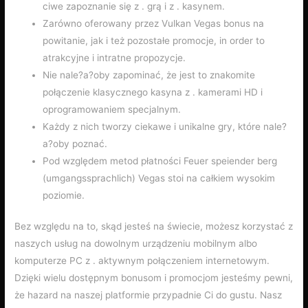
ciwe zapoznanie się z . grą i z . kasynem.
Zarówno oferowany przez Vulkan Vegas bonus na
powitanie, jak i też pozostałe promocje, in order to
atrakcyjne i intratne propozycje.
Nie nale?a?oby zapominać, że jest to znakomite
połączenie klasycznego kasyna z . kamerami HD i
oprogramowaniem specjalnym.
Każdy z nich tworzy ciekawe i unikalne gry, które nale?
a?oby poznać.
Pod względem metod płatności Feuer speiender berg
(umgangssprachlich) Vegas stoi na całkiem wysokim
poziomie.
Bez względu na to, skąd jesteś na świecie, możesz korzystać z
naszych usług na dowolnym urządzeniu mobilnym albo
komputerze PC z . aktywnym połączeniem internetowym.
Dzięki wielu dostępnym bonusom i promocjom jesteśmy pewni,
że hazard na naszej platformie przypadnie Ci do gustu. Nasz