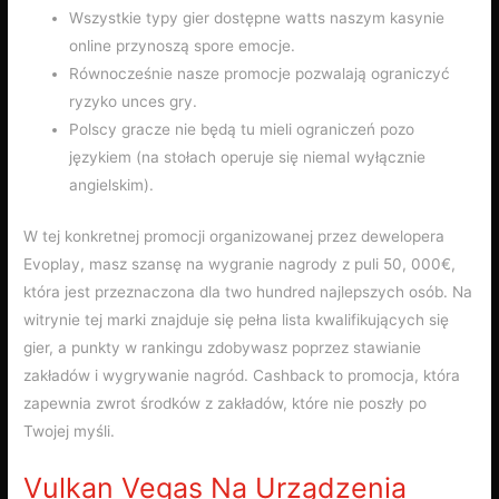
Wszystkie typy gier dostępne watts naszym kasynie
online przynoszą spore emocje.
Równocześnie nasze promocje pozwalają ograniczyć
ryzyko unces gry.
Polscy gracze nie będą tu mieli ograniczeń pozo
językiem (na stołach operuje się niemal wyłącznie
angielskim).
W tej konkretnej promocji organizowanej przez dewelopera
Evoplay, masz szansę na wygranie nagrody z puli 50, 000€,
która jest przeznaczona dla two hundred najlepszych osób. Na
witrynie tej marki znajduje się pełna lista kwalifikujących się
gier, a punkty w rankingu zdobywasz poprzez stawianie
zakładów i wygrywanie nagród. Cashback to promocja, która
zapewnia zwrot środków z zakładów, które nie poszły po
Twojej myśli.
Vulkan Vegas Na Urządzenia