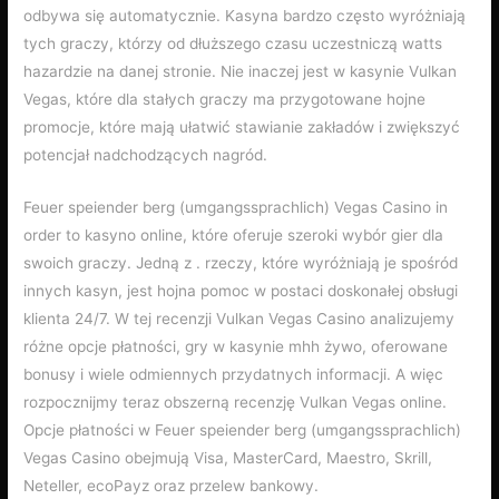
odbywa się automatycznie. Kasyna bardzo często wyróżniają
tych graczy, którzy od dłuższego czasu uczestniczą watts
hazardzie na danej stronie. Nie inaczej jest w kasynie Vulkan
Vegas, które dla stałych graczy ma przygotowane hojne
promocje, które mają ułatwić stawianie zakładów i zwiększyć
potencjał nadchodzących nagród.
Feuer speiender berg (umgangssprachlich) Vegas Casino in
order to kasyno online, które oferuje szeroki wybór gier dla
swoich graczy. Jedną z . rzeczy, które wyróżniają je spośród
innych kasyn, jest hojna pomoc w postaci doskonałej obsługi
klienta 24/7. W tej recenzji Vulkan Vegas Casino analizujemy
różne opcje płatności, gry w kasynie mhh żywo, oferowane
bonusy i wiele odmiennych przydatnych informacji. A więc
rozpocznijmy teraz obszerną recenzję Vulkan Vegas online.
Opcje płatności w Feuer speiender berg (umgangssprachlich)
Vegas Casino obejmują Visa, MasterCard, Maestro, Skrill,
Neteller, ecoPayz oraz przelew bankowy.