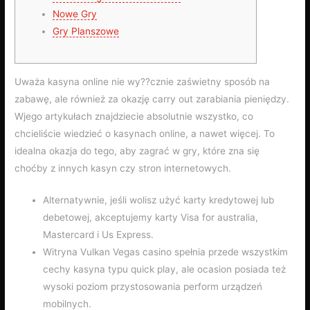
Nowe Gry
Gry Planszowe
Uważa kasyna online nie wy??cznie zaświetny sposób na
zabawę, ale również za okazję carry out zarabiania pieniędzy.
Wjego artykułach znajdziecie absolutnie wszystko, co
chcieliście wiedzieć o kasynach online, a nawet więcej. To
idealna okazja do tego, aby zagrać w gry, które zna się
choćby z innych kasyn czy stron internetowych.
Alternatywnie, jeśli wolisz użyć karty kredytowej lub
debetowej, akceptujemy karty Visa for australia,
Mastercard i Us Express.
Witryna Vulkan Vegas casino spełnia przede wszystkim
cechy kasyna typu quick play, ale ocasion posiada też
wysoki poziom przystosowania perform urządzeń
mobilnych.